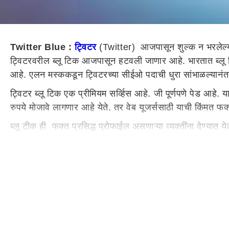
Twitter Blue :
ट्विटर
(Twitter) आजपासून शुल्क न भरलेल्या 
ट्विटरवरील ब्लू टिक आजपासून हटवली जाणार आहे. भारतात ब्लू 
आहे. एलन मस्ककडून ट्विटरच्या सीईओ पदाची धुरा सांभाळल्यानंत
ट्विटर ब्लू टिक एक प्रीमियम सर्व्हिस आहे. जी पूर्णपणे पेड आह
रुपये मोजावे लागणार आहे येते. तर वेब यूजर्ससाठी याची किंमत फ
ब्लू टीक ही फक्त प्रसिद्ध प्रोफाईल असणाऱ्या व्यक्तींना देण्यात
पदाची धुरा सांभाळल्यानंतर अनेक महत्त्वाचे निर्णय घेण्यात आले आ
शुल्क भरण्याचे फायदे
जर तुम्ही ट्विटर ब्लूचे सब्सक्रिप्शन घेतले तर तुम्हाला याचे 
थोडक्यात तुम्हाला 180 शब्दसंख्येचे कॅरक्टर लिमिट असणार न
तसेच सब्सक्रिप्शन घेतलेल्या यूजर्सना ट्वीट एडिटचा पर्याय 
ट्विटर ब्लू सब्सक्रायबरला टू फॅक्टर ऑथेंटिफिकेशन मिळणार
आता फक्त पेड सबस्क्रिप्शन विकत घेतलेल्या युजर्सनाचं ट्विटरची ब्