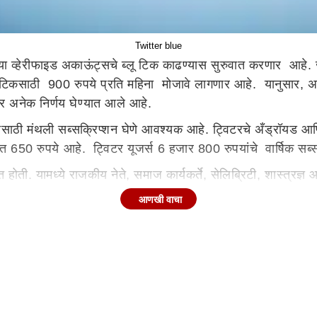
Twitter blue
व्हेरीफाइड अकाऊंट्सचे ब्लू टिक काढण्यास सुरुवात करणार आहे. जर 
टिकसाठी 900 रुपये प्रति महिना मोजावे लागणार आहे. यानुसार, अन
र अनेक निर्णय घेण्यात आले आहे.
े. यासाठी मंथली सब्सक्रिप्शन घेणे आवश्यक आहे. ट्विटरचे अँड्रॉयड 
क्त 650 रुपये आहे. ट्विटर यूजर्स 6 हजार 800 रुपयांचे वार्षिक सब्
 येत होती. यामध्ये राजकीय नेते, समाज कार्यकर्ते, सेलिब्रिटी, शास्त
हे. आता कोणालाही पैसे देऊन ब्लू टीक घेता येणर आहे. मोबाईल क्रमांक
आणखी वाचा
अनेक फायदे होणार आहे. सब्सक्रिप्शन घेतलेल्या यूजर्सना ट्विटचे कॅरक
ाही.
देखील उफलब्ध होणार आहे.
 आहे
लू टिक मिळणार आहे. काही महिन्यांपूर्वी ट्विटरने ब्लू टिक सब्सक्रिप