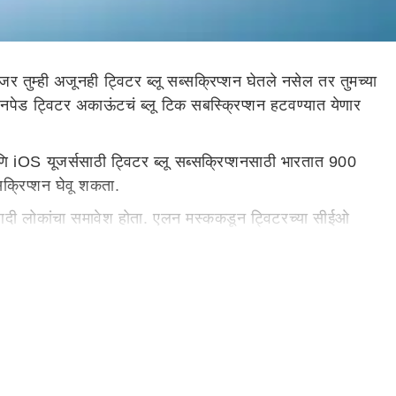
तुम्ही अजूनही ट्विटर ब्लू सब्सक्रिप्शन घेतले नसेल तर तुमच्या
पेड ट्विटर अकाऊंटचं ब्लू टिक सबस्क्रिप्शन हटवण्यात येणार
आणि iOS यूजर्ससाठी ट्विटर ब्लू सब्सक्रिप्शनसाठी भारतात 900
सक्रिप्शन घेवू शकता.
्रज्ञ आदी लोकांचा समावेश होता. एलन मस्ककडून ट्विटरच्या सीईओ
ाच्या माध्यमातून व्हेरीफिकेशन होणार आहे.
्टर लिमिट वढवून देण्यात येणार आहे.
्शनचा नवा पर्याय आणला होता. मात्र, त्याआधी ब्लू टिक मिळालेल्या