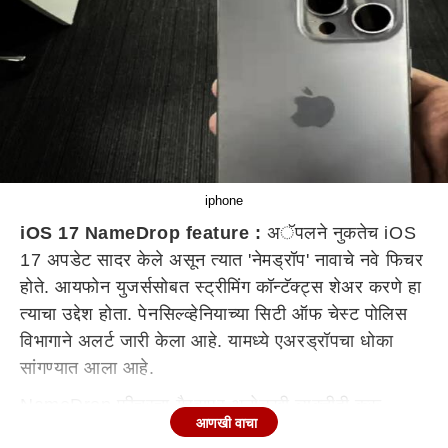
iphone
iOS 17 NameDrop feature :
अॅपलने नुकतेच iOS
17 अपडेट सादर केले असून त्यात 'नेमड्रॉप' नावाचे नवे फिचर
होते. आयफोन युजर्ससोबत स्ट्रीमिंग कॉन्टॅक्ट्स शेअर करणे हा
त्याचा उद्देश होता. पेनसिल्व्हेनियाच्या सिटी ऑफ चेस्ट पोलिस
विभागाने अलर्ट जारी केला आहे. यामध्ये एअरड्रॉपचा धोका
सांगण्यात आला आहे.
NameDrop फीचरचा गैरवापर अनोळखी व्यक्तीही करू
आणखी वाचा
शकते, असा दावा पोलिसांनी केला आहे. कारण ठराविक मर्यादेत