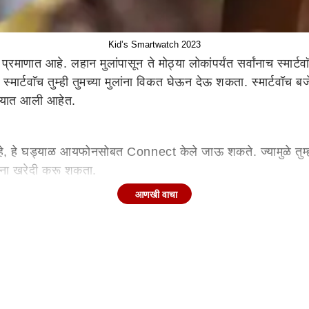
Kid’s Smartwatch 2023
 प्रमाणात आहे. लहान मुलांपासून ते मोठ्या लोकांपर्यंत सर्वांनाच स्मार
्मार्टवाॅच तुम्ही तुमच्या मुलांना विकत घेऊन देऊ शकता. स्मार्टवॉच 
रण्यात आली आहेत.
े आहे, हे घड्याळ आयफोनसोबत Connect केले जाऊ शकते. ज्यामुळे तुम
ंना खरेदी करू शकता.
आणखी वाचा
यासोबतच या घड्याळात 8 दिवसांपर्यंत चालणारी बॅटरी देण्यात आली आह
े होणारा बदल लगेच समजू शकतो.
चमध्ये एक सिम स्लॉट आहे जो 4G LTE कनेक्टिव्हिटीला सपोर्ट करतो. 