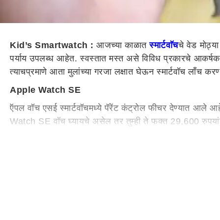
Kid’s Smartwatch :
आजच्या काळात
स्मार्टवाॅच
चे वेड मोठ्या
पर्याय उपलब्ध आहेत. स्वस्तात मस्त असे विविध प्रकारचे आकर्षक स
त्याचप्रमाणे आता मुलांच्या गरजा लक्षात घेऊन स्मार्टवॉच लाँच क
Apple Watch SE
ऍपल वॉच एसई स्मार्टवॉचमध्ये पॅरेंट कंट्रोल फीचर देण्यात आल
Watch SE वॉच घ्यायचे असेल तर तुम्ही ते फक्त 29,600 रुपया
Fitbit Ace 3
Fitbit Ace 3 स्मार्टवॉचमध्ये फिटनेस ट्रॅकर देण्यात आला आहे. 
Ace 3 वॉचमध्ये स्लीप ट्रॅकिंग, आरोग्याच्या रोजच्या सवयींमध्य
Noise Scout
Noise Scout स्मार्टवॉचची किंमत 5,999 रुपये आहे. या स्मार्टवॉ