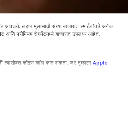
्टवाॅच आवडते. लहान मुलांसाठी सध्या बाजारात स्मार्टवाॅचचे अनेक
बजेट आणि प्रीमियम सेगमेंटमध्ये बाजारात उपलब्ध आहेत,
्ही त्यासोबत व्हॉइस कॉल करू शकता. जर तुम्हाला
Apple
े. हे घड्याळ तुम्ही 12,000 रुपयांना खरेदी करू शकता. Fitbit
तुम्ही Noise Scout स्मार्टवॉचद्वारे व्हिडिओ कॉलिंग आणि