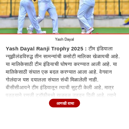
Yash Dayal
Yash Dayal Ranji Trophy 2025 :
टीम इंडियाला
न्यूझीलंडविरुद्ध तीन सामन्यांची कसोटी मालिका खेळायची आहे.
या मालिकेसाठी टीम इंडियाची घोषणा करण्यात आली आहे. या
मालिकेसाठी संघात एक बदल करण्यात आला आहे. वेगवान
गोलंदाज यश दयालला संघात संधी मिळालेली नाही.
बीसीसीआयने टीम इंडियातून त्याची सुट्टी केली आहे, मात्र
पठ्ठ्याने रणजी ट्रॉफीमध्ये खळबळ उडवून दिली आहे. त्याने
रणजी ट्रॉफी सामन्यांमध्ये कमालीची कामगिरी केली आहे. त्यामुळे
आणखी वाचा
संघ निवडकर्त्यांनाही आपल्या निर्णयाचा विचार करायला भाग
पाडेल आहे.