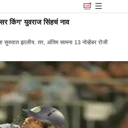
 किंग' युवराज सिंहचं नाव
ुरुवात झालीय. तर, अंतिम सामना 13 नोव्हेंबर रोजी