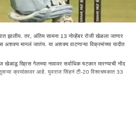
वात झालीय. तर, अंतिम सामना 13 नोव्हेंबर रोजी खेळला जाणार
स अशक्य मानलं जातंय. या अशक्य वाटणाऱ्या विक्रमांच्या यादीत
खेळाडू ख्रिस गेलच्या नावावर सर्वाधिक षटकार मारण्याची नोंद
 दुसऱ्या क्रमांकावर आहे. युवराज सिंहनं टी-20 विश्वचषकात 33
ंनी विजय मिळवला होता. टी-20 विश्वचषकातील हा आतापर्यंतचा
श्वचषकातील सर्वाधिक धावसंख्या आहेत. या यादीत दक्षिण
टार फलंदाज युवराज सिंहनं महत्वाची भूमिका बजावली. या संपूर्ण
 ठोकलं होतं. याच सामन्यात युवराजनं सहा चेंडूत सहा षटकार ठोकले