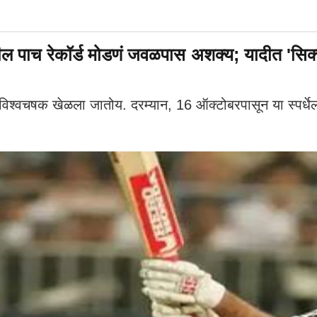
च रेकॉर्ड मोडणं जवळपास अशक्य; यादीत 'सिक्सर
चषक खेळला जातोय. दरम्यान, 16 ऑक्टोबरपासून या स्पर्धेला स