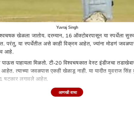
Yuvraj Singh
वचषक खेळला जातोय. दरम्यान, 16 ऑक्टोबरपासून या स्पर्धेला सुरु
 परंतु, या स्पर्धेतील असे काही विक्रम आहेत, ज्यांना मोडणं जवळपा
ाव आहे.
ा पाऊस पाहायला मिळतो. टी-20 विश्वचषकात वेस्ट इंडीजचा तडाखेबाज 
ले आहेत. त्याच्या जवळपास एकही खेळाडू नाही. या यादीत युवराज सिंह
 31-31 षटकार लगावले आहेत.
्या टी-20 विश्वचषकात श्रीलंकेच्या संघानं केनियाविरुद्ध 172 धावा
आणखी वाचा
लंदाजी करत केनियासमोर 261 धावांचं लक्ष्य ठेवलं होतं. ही टी-20 वि
0 विश्वचषकात स्कॉटलँडविरुद्ध 130 धावांनी विजय मिळवला होता.
या नेतृत्वात पहिला टी-20 विश्वचषक जिंकला होता. भारताच्या विजयात स्
्धेत युवराज सिंहनं इंग्लंडविरुद्ध सामन्यात अवघ्या 12 चेंडूत अर्धशतक
च्या विश्वचषकात 17 चेंडूत अर्धशतकीय खेळी केली.