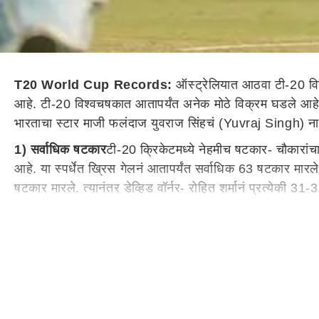
T20 World Cup Records:
ऑस्ट्रेलियात आठवा टी-20 विश्
आहे. टी-20 विश्वचषकात आतापर्यंत अनेक मोठे विक्रम घडले आहेत.
भारताचा स्टार माजी फलंदाज युवराज सिंहचं (Yuvraj Singh) न
1) सर्वाधिक षटकार
टी-20 क्रिकेटमध्ये नेहमीच षटकार- चौकारांच
आहे. या स्पर्धेत ख्रिस गेलनं आतापर्यंत सर्वाधिक 63 षटकार मार
षटकार मारले. त्यानंतर डेव्हिड वॉर्नर- रोहित शर्मानं प्रत्येकी
2) सर्वात मोठा विजय
दरम्यान, 2007 मध्ये खेळण्यात आलेल्या पहिल
सर्वात मोठा विजय आहे. या सामन्यात श्रीलंकेच्या संघानं प्रथम फ
आफ्रिकेचा संघ दुसऱ्या क्रमांकावर आहे. त्यांनी 2009च्या टी-2
3) सर्वात जलद अर्धशतक
भारतानं 2007 मध्ये महेंद्रसिंह धोनीच्
स्पर्धेत युवराज सिंहनं भारतासाठी सातत्यानं धावा केल्या. या स्पर
होते. युवराजनंतर नेदरलँड्सचा फलंदाज स्टीफन मायबर्गनं 2014 