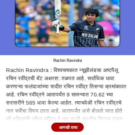
Rachin Ravindra
Rachin Ravindra : विश्वचषकात न्यूझीलंडचा अष्टपैलू
रचिन रवींद्रची बॅट अक्षरश: तळपत आहे. सर्वाधिक धावा
करणाऱ्या फलंदाजांच्या यादीत रचिन रवींद्र तिसऱ्या क्रमांकावर
आहे. रचिन रवींद्रने आतापर्यंत 9 सामन्यात 70.62 च्या
सरासरीने 565 धावा केल्या आहेत. त्याचवेळी रचिन रवींद्रचे
नाव चर्चेचा विषय ठरत आहे. आतापर्यंत असे बोलले जात होते
की वडिलांनी रचिन रवींद्र हे नाव माजी भारतीय दिग्गज राहुल
द्रविड आणि सचिन तेंडुलकर यांच्या नावावर ठेवले आहे. मात्र
आणखी वाचा