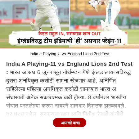
India a Playing xi vs England Lions 2nd Test
India A Playing-11 vs England Lions 2nd Test
:
भारत अ संघ 6 जूनपासून नॉर्थम्प्टन येथे इंग्लंड लायन्सविरुद्ध
दुसरा अनधिकृत कसोटी सामना खेळणार आहे. अनिर्णित
राहिलेल्या पहिल्या अनधिकृत कसोटी सामन्यात भारत अ
संघासाठी अनेक सकारात्मक बाबी होत्या. 8 वर्षांनंतर भारतीय
संघात परतलेल्या करुण नायरने शानदार द्विशतक झळकावले,
तर ध्रुव जुरेल, सरफराज खान आणि नितीश रेड्डी यांनीही
फलंदाजीतून चांगली कामगिरी केली. सरफराज मुख्य भारतीय
आणखी वाचा
संघाचा भाग नाही, परंतु नायर, जुरेल आणि रेड्डी हे आहेत.