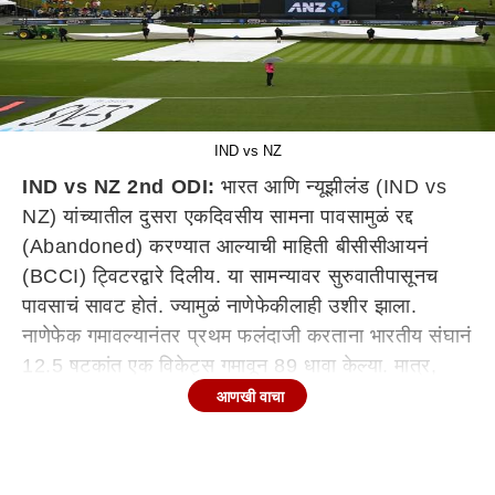
IND vs NZ
IND vs NZ 2nd ODI:
भारत आणि न्यूझीलंड (IND vs
NZ) यांच्यातील दुसरा एकदिवसीय सामना पावसामुळं रद्द
(Abandoned) करण्यात आल्याची माहिती बीसीसीआयनं
(BCCI) ट्विटरद्वारे दिलीय. या सामन्यावर सुरुवातीपासूनच
पावसाचं सावट होतं. ज्यामुळं नाणेफेकीलाही उशीर झाला.
नाणेफेक गमावल्यानंतर प्रथम फलंदाजी करताना भारतीय संघानं
12.5 षटकांत एक विकेट्स गमावून 89 धावा केल्या. मात्र,
सततच्या पावसामुळं सामन्याला बराच उशीर झाला. अखेर हा
आणखी वाचा
सामना रद्द करण्यात आलाय.
ट्वीट-