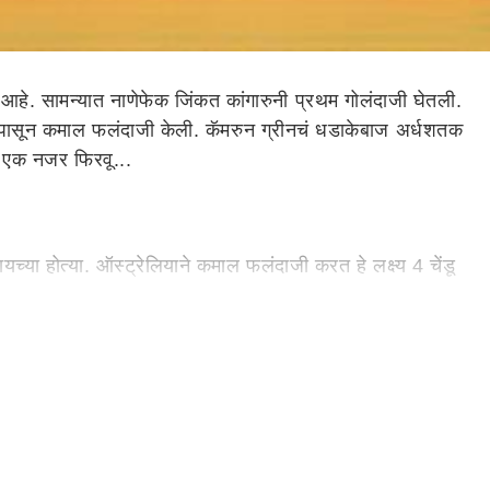
आहे. सामन्यात नाणेफेक जिंकत कांगारुनी प्रथम गोलंदाजी घेतली.
ुवातीपासून कमाल फलंदाजी केली. कॅमरुन ग्रीनचं धडाकेबाज अर्धशतक
ंवर एक नजर फिरवू...
या होत्या. ऑस्ट्रेलियाने कमाल फलंदाजी करत हे लक्ष्य 4 चेंडू
ेली. पण अर्धशतक करुन राहुल 55 धावांवर बाद झाला.
धावांचे आव्हान ठेवले.
फिंच (22) बाद झाला. पण त्यानंतर कॅमरुननं स्मिथसोबत