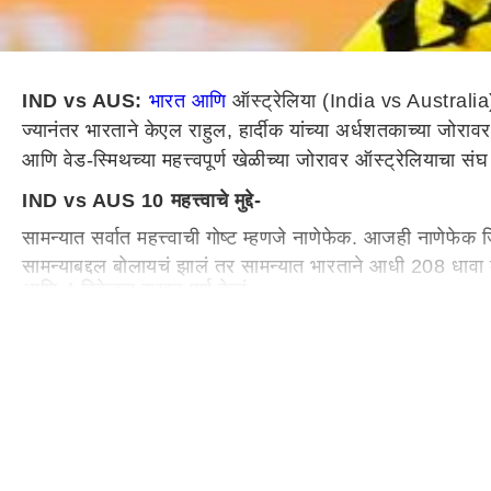
IND vs AUS:
भारत आणि
ऑस्ट्रेलिया (India vs Australia) 
ज्यानंतर भारताने केएल राहुल, हार्दीक यांच्या अर्धशतकाच्या जोर
आणि वेड-स्मिथच्या महत्त्वपूर्ण खेळीच्या जोरावर ऑस्ट्रेलियाचा 
IND vs AUS 10 महत्त्वाचे मुद्दे-
सामन्यात सर्वात महत्त्वाची गोष्ट म्हणजे नाणेफेक. आजही नाणेफेक
सामन्याबद्दल बोलायचं झालं तर सामन्यात भारताने आधी 208 धावा क
आणि 4 विकेट्स राखून पूर्ण केलं.
सामन्यात सर्वप्रथम म्हणजे नाणेफेक जिंकत ऑस्ट्रेलियाने गोलंदाज
कर्णधार रोहित शर्मा (11), माजी कर्णधार विराट कोहली (2), दोघेही
पण त्यानंतर क्रिजवर आलेल्या सूर्यकुमार यादवने केएल राहुलसो
त्यानंतर हार्दीक पंड्या क्रिजवर आल्यावर त्यानेही चांगली फलंदा
अखेर हार्दीकने एकहाती तुफान फलंदाजी करत 30 चेंडूत नाबाद 71 
ऑस्ट्रेलियाचा संघ 209 धावांचं मोठं आव्हान गाठण्यासाठी मैदान
धडाकेबाज फलंदाजी सुरु ठेवली.