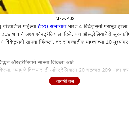
IND vs AUS
यांच्यातील पहिल्या
टी20 सामन्यात
भारत 4 विकेट्सनी पराभूत झाला 
ावर 209 धावांचे लक्ष्य ऑस्ट्रेलियाला दिले. पण ऑस्ट्रेलियानेही सुर
संघ 4 विकेट्सनी सामना जिंकला.
तर सामन्यातील महत्त्वाच्या 10 मुद्द्या
 जिंकून ऑस्ट्रेलियाने सामना जिंकला आहे.
ेल्या. ज्यामुळे विजयासाठी ऑस्ट्रेलियाला 20 षटकात 209 धावा करायच्
आणखी वाचा
ी घेतली.
 स्वस्तात तंबूत परतले.
बत डाव सावरला. दोघांनी दमदार फलंदाजी करत धावसंख्या 100 पार न
जी केली. पण तोवर सूर्यकुमारही 46 धावा करुन बाद झाला.
धावा ठोकल्या आणि धावसंख्या 208 पर्यंत नेत ऑस्ट्रेलियासमोर 209 
ात आला असता त्यांची सुरुवातही चांगली झाली. पण 39 धावांवर आरॉन 