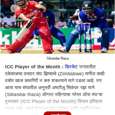
Sikandar Raza
ICC Player of the Month :
क्रिकेट
जगतातील
एकेकाळचा दमदार संघ झिम्बाब्वे (Zimbabwe) मागील काही
वर्षात खास कामगिरी न करु शकल्याने मागे पडला आहे. पण
आता याच संघातील अनुभवी अष्टपैलू सिकंदर रझा याने
(Sikandar Raza) ऑगस्ट महिन्याचा प्लेयर ऑफ मंथ'चा
पुरस्कार (ICC Player of the Month) जिंकत इतिहास
रचला आहे. त्याने इंग्लंडचा बेन स्टोक्स आणि न्यूझीलंडच्या