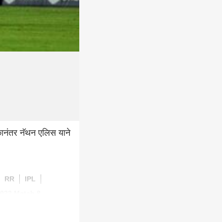
ानंतर नॅथन एलिस याने
RR
IPL
2023 Match 8