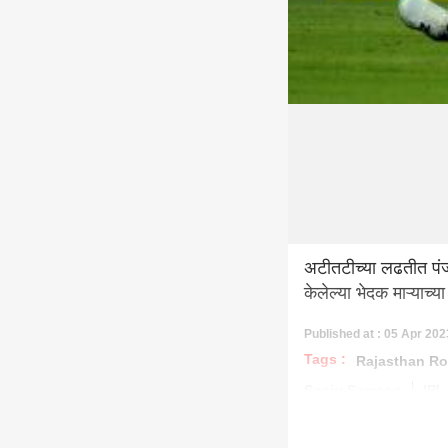
अटीतटीच्या लढतीत पंज
केलेल्या भेदक माऱ्याच
Published at : 05 Apr 202
Tags :
Rajasthan Ro
Sanju Samson
IPL