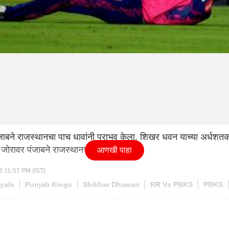
ाबने राजस्थानचा पाच धावांनी पराभव केला. शिखर धवन याच्या अर्धशतक
्या जोरावर पंजाबने राजस्थानचा पराभव केला.
आणखी पाहा
3 11:57 PM (IST)
yals
Punjab Kings
Shikhar Dhawan
RR Vs PBKS
PBKS
 2023
Indian Premier League 2023
Barsapara Stadium
IPL 