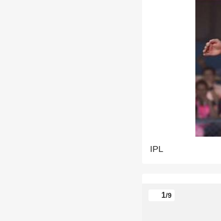
IPL
1
/9