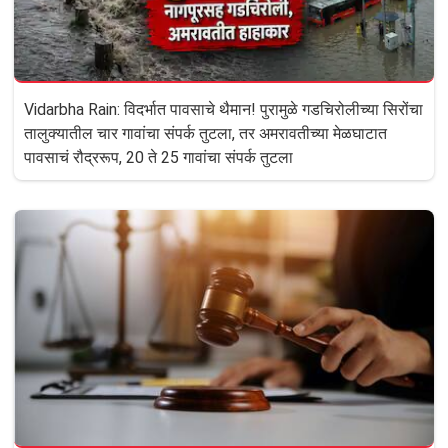
Vidarbha Rain: विदर्भात पावसाचे थैमान! पुरामुळे गडचिरोलीच्या सिरोंचा
तालुक्यातील चार गावांचा संपर्क तुटला, तर अमरावतीच्या मेळघाटात
पावसाचं रौद्ररूप, 20 ते 25 गावांचा संपर्क तुटला