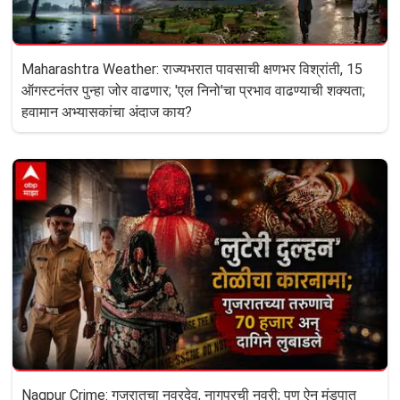
Maharashtra Weather: राज्यभरात पावसाची क्षणभर विश्रांती, 15
ऑगस्टनंतर पुन्हा जोर वाढणार; 'एल निनो'चा प्रभाव वाढण्याची शक्यता;
हवामान अभ्यासकांचा अंदाज काय?
Nagpur Crime: गुजरातचा नवरदेव, नागपुरची नवरी; पण ऐन मंडपात