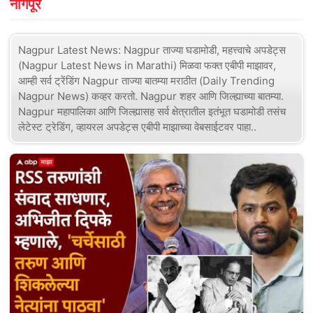
नागपूर
Nagpur Latest News: Nagpur ताज्या घडामोडी, महत्त्वाचे अपडेट्स
(Nagpur Latest News in Marathi) मिळवा फक्त एबीपी माझावर,
आम्ही सर्व ट्रेंडिंग Nagpur ताज्या बातम्या मराठीत (Daily Trending
Nagpur News) कव्हर करतो. Nagpur शहर आणि जिल्ह्याच्या बातम्या.
Nagpur महापालिका आणि जिल्ह्यासह सर्व क्षेत्रातील इतंभूत घडामोडी तसंच
लेटेस्ट ट्रेडिंग, व्हायरल अपडेट्स एबीपी माझाच्या वेबसाईटवर पाहा..