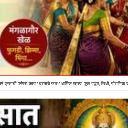
व्रताची परंपरा काय? व्रताचे फळ? धार्मिक महत्त्व, पूजा पद्धत, तिथी, पौराणिक 