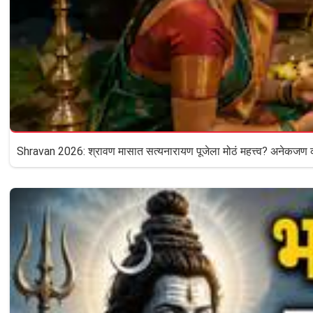
Shravan 2026: श्रावण मासात सत्यनारायण पूजेला मोठं महत्त्व? अनेकजण का 