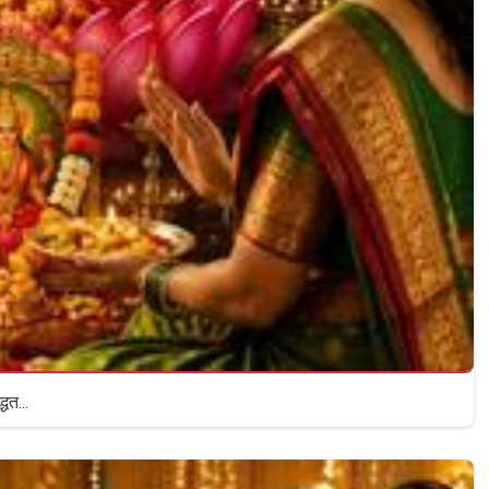
धत...