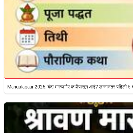
Mangalagaur 2026: यंदा मंगळागौर कधीपासून आहे? लग्नानंतर पहिली 5 वर्षे 