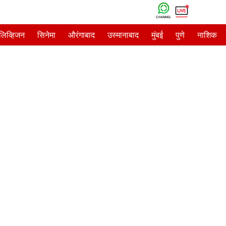
ेलिव्हिजन
सिनेमा
औरंगाबाद
उस्मानाबाद
मुंबई
पुणे
नाशिक