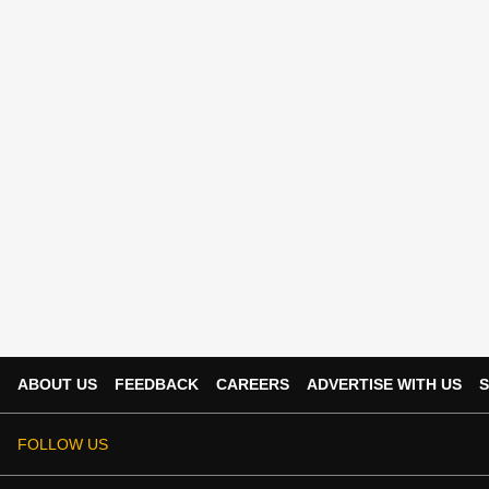
ABOUT US
FEEDBACK
CAREERS
ADVERTISE WITH US
S
FOLLOW US