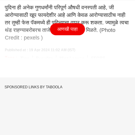
पुदिना ही अनेक गुणधर्मांनी परिपूर्ण औषधी वनस्पती आहे, जी
आरोग्यासाठी खूप फायदेशीर आहे आणि केवळ आरोग्यासाठीच नाही
तर तुम्ही फेस पॅकमध्ये ही पुदिन्याचा वापर करू शकता. ज्यामुळे त्वचा
आणखी पाहा
थंड राहण्याबरोबरच ताजेपणा आणि सौंदर्यही मिळते. (Photo
Credit : pexels )
Published at : 19 Apr 2024 11:02 AM (IST)
Tags :
Tips
Benefits
Mint Leaves
STORE
SPONSORED LINKS BY TABOOLA