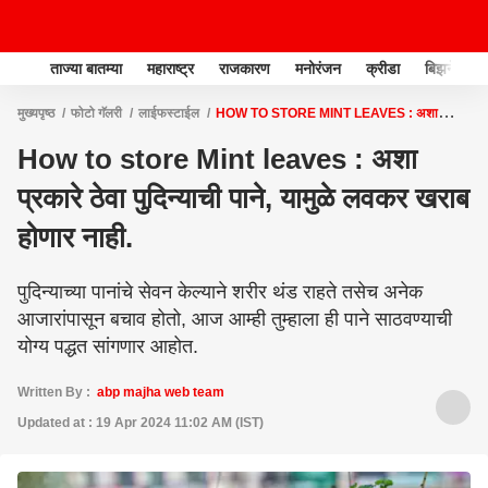
ताज्या बातम्या
महाराष्ट्र
राजकारण
मनोरंजन
क्रीडा
बिझनेस
मुख्यपृष्ठ
फोटो गॅलरी
लाईफस्टाईल
HOW TO STORE MINT LEAVES : अशा
प्रकारे ठेवा पुदिन्याची पाने, यामुळे लवकर खराब होणार नाही.
How to store Mint leaves : अशा
प्रकारे ठेवा पुदिन्याची पाने, यामुळे लवकर खराब
होणार नाही.
पुदिन्याच्या पानांचे सेवन केल्याने शरीर थंड राहते तसेच अनेक
आजारांपासून बचाव होतो, आज आम्ही तुम्हाला ही पाने साठवण्याची
योग्य पद्धत सांगणार आहोत.
Written By :
abp majha web team
Updated at : 19 Apr 2024 11:02 AM (IST)