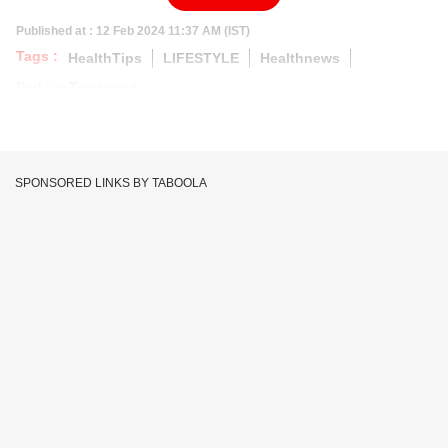
Published at : 12 Feb 2024 11:37 AM (IST)
Tags :
HealthTips
LIFESTYLE
Healthnews
Parlour Treatment
SPONSORED LINKS BY TABOOLA