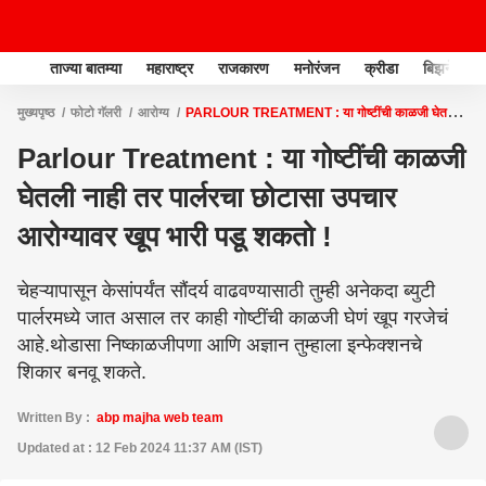
ताज्या बातम्या
महाराष्ट्र
राजकारण
मनोरंजन
क्रीडा
बिझनेस
मुख्यपृष्ठ
फोटो गॅलरी
आरोग्य
PARLOUR TREATMENT : या गोष्टींची काळजी घेतली
नाही तर पार्लरचा छोटासा उपचार आरोग्यावर खूप भारी पडू शकतो !
Parlour Treatment : या गोष्टींची काळजी
घेतली नाही तर पार्लरचा छोटासा उपचार
आरोग्यावर खूप भारी पडू शकतो !
चेहऱ्यापासून केसांपर्यंत सौंदर्य वाढवण्यासाठी तुम्ही अनेकदा ब्युटी
पार्लरमध्ये जात असाल तर काही गोष्टींची काळजी घेणं खूप गरजेचं
आहे.थोडासा निष्काळजीपणा आणि अज्ञान तुम्हाला इन्फेक्शनचे
शिकार बनवू शकते.
Written By :
abp majha web team
Updated at : 12 Feb 2024 11:37 AM (IST)