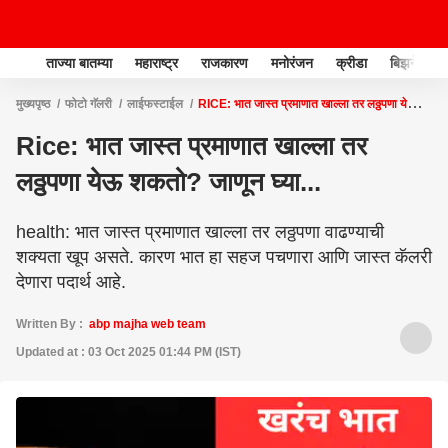
ताज्या बातम्या
महाराष्ट्र
राजकारण
मनोरंजन
क्रीडा
बिझनेस
मुख्यपृष्ठ
फोटो गॅलरी
लाईफस्टाईल
RICE: भात जास्त प्रमाणात खाल्ला तर लठ्ठपणा येऊ
शकतो? जाणून घ्या...
Rice: भात जास्त प्रमाणात खाल्ला तर
लठ्ठपणा येऊ शकतो? जाणून घ्या...
health: भात जास्त प्रमाणात खाल्ला तर लठ्ठपणा वाढण्याची
शक्यता खूप असते. कारण भात हा सहज पचणारा आणि जास्त कॅलरी
देणारा पदार्थ आहे.
Written By :
abp majha web team
Updated at : 03 Oct 2025 01:44 PM (IST)