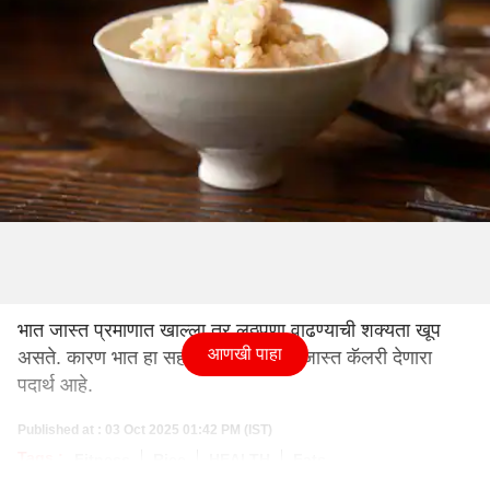
भात जास्त प्रमाणात खाल्ला तर लठ्ठपणा वाढण्याची शक्यता खूप
आणखी पाहा
असते. कारण भात हा सहज पचणारा आणि जास्त कॅलरी देणारा
पदार्थ आहे.
Published at : 03 Oct 2025 01:42 PM (IST)
Tags :
Fitness
Rice
HEALTH
Fats