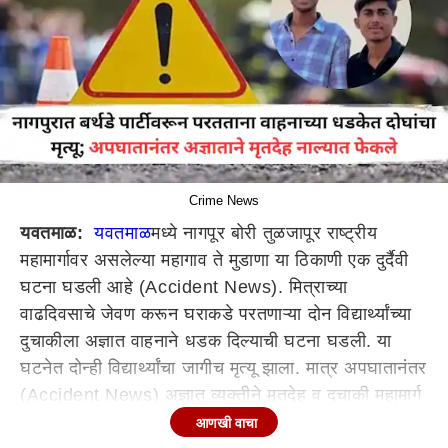
Crime News
यवतमाळ:
यवतमाळ
मध्ये नागपूर बोरी तुळजापूर राष्ट्रीय
महामार्गावर असलेल्या महागाव ते मुडाणा या ठिकाणी एक दुर्दैवी
घटना घडली आहे (Accident News). मित्राच्या
वाढदिवसाचे जेवण करून घराकडे परतणाऱ्या दोन विद्यार्थ्यांच्या
दुचाकीला अज्ञात वाहनाने धडक दिल्याची घटना घडली. या
घटनेत दोन्ही विद्यार्थ्यांचा जागीच मृत्यू झाला. मात्र अपघातानंतर
(Accident News) अज्ञात व्यक्तीने मृतदेह व दुचाकी महामार्ग
लगत असलेल्या नालीमध्ये मृतदेह आणि दुचाकी टाकल्याने हा
आणखी वाचा