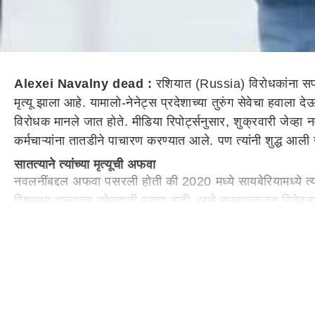
Alexei Navalny dead :
रशियात (Russia) विरोधकांना सपव
मृत्यू झाला आहे. यामालो-नेनेट्स प्रदेशाच्या तुरुंग सेवेचा हवाला द
विरोधक मानले जात होते. मीडिया रिपोर्ट्सनुसार, शुक्रवारी जेव्हा नवल्
कर्मचाऱ्यांना तातडीने पाचारण करण्यात आले. पण त्यांनी शुद्ध आली
सातत्याने त्यांच्या मृत्यूची अफवा
नवलनींबद्दल अफवा पसरली होती की 2020 मध्ये सायबेरियामध्ये त्यां
विषबाधा झाल्याचा कोणताही पुरावा नाही, असे सरकारकडून निवेदनात
गेल्यावर्षी शिक्षेत 19 वर्षांनी वाढ
गेल्या वर्षी नवलनींची शिक्षा 19 वर्षांपर्यंत वाढवण्यात आली होती
करण्याची तुमची इच्छाशक्ती गमावू नका. विशेष शासन वसाहतीत 19 वर
पॅरोलचे उल्लंघन, फसवणूक आणि न्यायालयाचा अवमान अशा अनेक 
नवलनी पुतिन यांचे कट्टर विरोधक