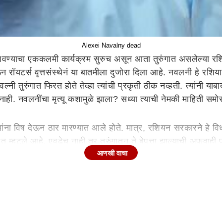
Alexei Navalny dead
ण्याचा एककलमी कार्यक्रम सुरुच असून आता तुरुंगात असलेल्या रशि
ेऊन रॉयटर्स वृत्तसंस्थेनं या बातमीला दुजोरा दिला आहे. नवलनी हे रशिया
नी तुरुंगात फिरत होते तेव्हा त्यांची प्रकृती ठीक नव्हती. त्यांनी याबाब
 नाही. नवलनींचा मृत्यू कशामुळे झाला? सध्या त्याची नेमकी माहिती सम
ना विष देऊन ठार मारण्यात आले होते. मात्र, रशियन सरकारने हे विधान
 म्हटले आहे. एवढेच नाही तर तुरुंगातून ते बेपत्ता झाल्याची अफवाही
आणखी वाचा
. त्यानंतर त्यांनी एक्सवर (पूर्वीचे ट्विटर) पोस्ट करत मी नाही, तुम्
्षे. या आकड्याला काही अर्थ नाही. मला पूर्णपणे समजले आहे की, अने
प्रकरणांमध्ये नवलनींवर आरोप करण्यात आला होता.