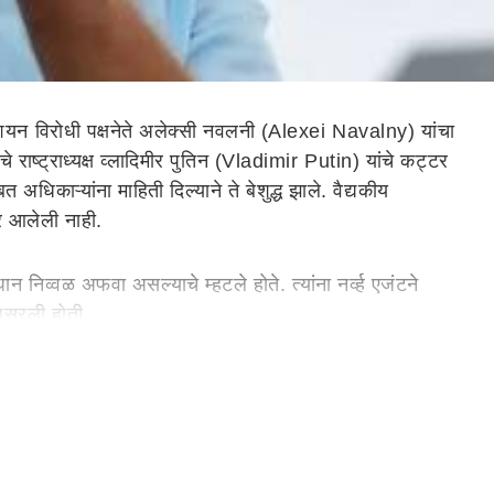
यन विरोधी पक्षनेते अलेक्सी नवलनी (Alexei Navalny) यांचा
चे राष्ट्राध्यक्ष व्लादिमीर पुतिन (Vladimir Putin) यांचे कट्टर
त अधिकाऱ्यांना माहिती दिल्याने ते बेशुद्ध झाले. वैद्यकीय
ोर आलेली नाही.
 निव्वळ अफवा असल्याचे म्हटले होते. त्यांना नर्व्ह एजंटने
 पसरली होती.
ही घाबरले आहात आणि विरोध करण्याची इच्छाशक्ती गमावत आहात. निषेध
क राजकीय कैद्यांप्रमाणेच माझी शिक्षा ही जन्मठेपेची आहे.