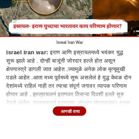
Isreal Iran War
Israel Iran war:
इराण आणि इस्रायलमध्ये भयंकर युद्ध
सुरू झाले आहे . दोन्ही बाजूंनी जोरदार हल्ले होत असून
क्षेपणास्त्रे डागली जात आहेत .ज्यामुळे अनेक लोक मृत्यूमुखी
पडले आहेत .आता मध्य पूर्वमध्ये सुरू असलेलं हे युद्ध केवळ दोन
देशांमध्ये राहिलं नाही तर त्याचा संपूर्ण जगावर व्यापक परिणाम
होणार आहे . इस्त्रायलनं इराणवर तिसऱ्या दिवशी हल्ले सुरु
ठेवले आहेत. इस्त्रायलनं इराणच्या संरक्षण मंत्रालयावर हल्ला
केल्याचा दावा केला. इराणची राजधानी तेरहानमध्ये देखील हल्ले
आणखी वाचा
केल्याचा दावा इस्त्यालनं केला आहे. इराणमध्ये एका रहिवासी
हल्ले झाले आहेत. या युद्धाचा भारतावर काय परिणाम होईल ?
भारतासमोर कोणती आव्हान उभी राहतील ? जाणून घेऊया सोप्या