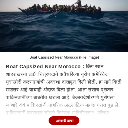
Boat Capsized Near Morocco (File Image)
Boat Capsized Near Morocco :
किंग खान
शाहरुखच्या डंकी चित्रपटाने अवैधरित्या युरोप अमेरिकेत
घुसखोरी करणााऱ्यांची अवस्था दाखवून दिली होती. हा मार्ग किती
खडतर आहे याचाही अंदाज दिला होता. आता तसाच प्रकार
पाकिस्तानींच्या बाबतीत घडला आहे. बेकायदेशीरपणे युरोपला
जाणारे 44 पाकिस्तानी नागरिक अटलांटिक महासागरात बुडाले.
पाकिस्तानी वेबसाइट डॉनने दिलेल्या माहितीनुसार, पश्चिम
आफ्रिकेतून स्पेनला जाणारी एक बोट मोरोक्कोमधील डाखला
आणखी वाचा