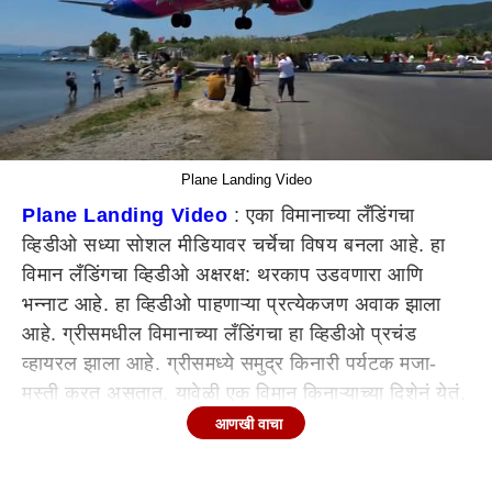
Plane Landing Video
Plane Landing Vide
o
: एका विमानाच्या लँडिंगचा
व्हिडीओ सध्या सोशल मीडियावर चर्चेचा विषय बनला आहे. हा
विमान लँडिंगचा व्हिडीओ अक्षरक्ष: थरकाप उडवणारा आणि
भन्नाट आहे. हा व्हिडीओ पाहणाऱ्या प्रत्येकजण अवाक झाला
आहे. ग्रीसमधील विमानाच्या लँडिंगचा हा व्हिडीओ प्रचंड
व्हायरल झाला आहे. ग्रीसमध्ये समुद्र किनारी पर्यटक मजा-
मस्ती करत असतात. यावेळी एक विमान किनाऱ्याच्या दिशेनं येतं.
हे विमान लँडिंग करताना समुद्र किनाऱ्याच्या अगदी जवळून
आणखी वाचा
आणि विमान पर्यटकांच्या अगदी डोक्यावरून जातं.