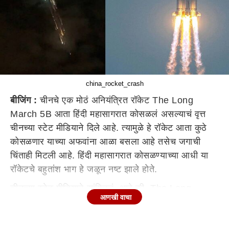
china_rocket_crash
बीजिंग :
चीनचे एक मोठं अनियंत्रित रॉकेट The Long
March 5B आता हिंदी महासागरात कोसळलं असल्याचं वृत्त
चीनच्या स्टेट मीडियाने दिले आहे. त्यामुळे हे रॉकेट आता कुठे
कोसळणार याच्या अफवांना आळा बसला आहे तसेच जगाची
चिंताही मिटली आहे. हिंदी महासागरात कोसळण्याच्या आधी या
रॉकेटचे बहुतांश भाग हे जळून नष्ट झाले होते.
चीनच्या स्टेट मीडियाने सांगितलं आहे की, The Long
आणखी वाचा
March 5B च्या अवशेषांनी बीजिंगच्या प्रमाणवेळेनुसार, 10
वाजून 24 मिनिटांनी पृथ्वीच्या वातावरणात प्रवेश केला होता.