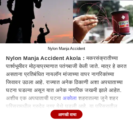
Nylon Manja Accident
Nylon Manja Accident Akola :
मकरसंक्रातीच्या
पार्श्वभूमीवर मोठ्याप्रमाणात पतंगबाजी केली जाते. मात्र हे करत
असताना प्रतिबंधित नायलॉन मांजाच्या वापर नागरिकांच्या
जिवावर उठला आहे. राज्यात अनेक ठिकाणी अशा अपघाताच्या
घटना घडल्या असून यात अनेक नागरिक जखमी झाले आहेत.
अशीच एक अपघाताची घटना
अकोला
शहरातल्या जुने शहर
परिसरामधील गुरुदेव नगर येथे घडली आहे. या परिसरातील
रहिवाशी असलेल्या कलावती मराठे या महिलेच्या पायात चायना
आणखी वाचा
मांजा अडकल्याने त्या गंभीर जखमी झाल्या आहेत. यात या
महिलेचा पाय मांज्याने इतका चिरला गेला आहे की त्यांना उपचारा