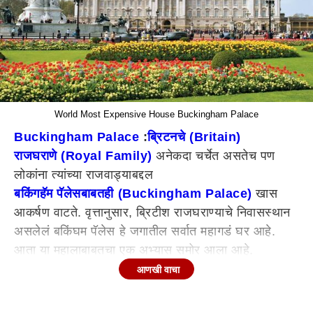
World Most Expensive House Buckingham Palace
Buckingham Palace
:
ब्रिटनचे (Britain)
राजघराणे (Royal Family)
अनेकदा चर्चेत असतेच पण
लोकांना त्यांच्या राजवाड्याबद्दल
बकिंगहॅम पॅलेसबाबतही (Buckingham Palace)
खास
आकर्षण वाटते. वृत्तानुसार, ब्रिटीश राजघराण्याचे निवासस्थान
असलेलं बकिंघम पॅलेस हे जगातील सर्वात महागडं घर आहे.
आता या महालाबाबतचा एक अभ्यास समोर आला आहे.
ब्रिटनच्या राजघराण्याचे अधिकृत निवासस्थान असलेले
आणखी वाचा
बकिंगहॅम पॅलेस खरेदी करताना किंवा भाड्याने देताना तुमचा
खिशाला किती झळ बसेल याचा अंदाज या अहवालावरून तुम्हांला