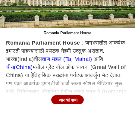
Romania Parliament House
Romania Parliament House
: जगभरातील आकर्षक
इमारती पाहण्यासाठी पर्यटक नेहमी उत्सुक असतात.
भारता(India)तील
ताज महल (Taj Mahal)
आणि
चीन(China)
मधील ग्रेट वॉल ऑफ चायना (Great Wall of
China) या ऐतिहासिक स्थळांना पर्यटक आवर्जुन भेट देतात.
पण एका आकर्षक इमारतीची चर्चा सध्या सोशल मीडियार सुरू
आहे. रिपोर्टनुसार, रोमानिया येथील संसद भवन हे (Romania
Parliament House) चंद्रावरुन देखील दिसते. या संसद
आणखी वाचा
भवनाचे फोटो सध्या सोशल मीडियावर व्हायरल होत आहेत.
असं म्हटलं जातं की, निकोले सेओस्कूने ( Nicolae
Ceaușescu) लोकांसाठी काम करण्याऐवजी संसदेची ही मोठी