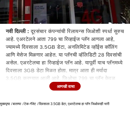
नवी दिल्ली :
दूरसंचार कंपन्यांची रिलायन्स जिओशी स्पर्धा सुरुच
आहे. एअरटेलने आता 799 चा रिव्हाईज प्लॅन आणला आहे,
ज्यामध्ये दिवसाला 3.5GB डेटा, अनलिमिटेड व्हॉईस कॉलिंग
आणि मेसेज मिळणार आहेत. या प्लॅनची व्हॅलिडिटी 28 दिवसांची
असेल. एअरटेलचा हा रिव्हाईज प्लॅन आहे. यापूर्वी याच प्लॅनमध्ये
दिवसाला 3GB डेटा मिळत होता. मात्र आता ही मर्यादा
3.5GB करण्यात आली आहे. जिओचा 799 चा प्लॅन केवळ
आयफोनसाठी होता. मात्र याच प्लॅनमध्ये एअरटेल आता प्रीपेड
आणखी वाचा
ग्राहकांना 28 दिवसांसाठी 98GB डेटा देणार आहे. दरम्यान,
एअरटेलच्या या प्लॅनमध्ये फोनवर बोलण्यासाठी तुम्हाला मर्यादा
मुख्यपृष्ठ
बातम्या
टेक-गॅजेट
दिवसाला 3.5GB डेटा, एअरटेलचा हा प्लॅन जिओवरही भारी
आहे. दिवसाला 250 आणि आठवड्याला 1 हजार मिनिट वापरता
येतील. लोकल आणि एसटीडी कॉलसाठी ही मर्यादा लागू असेल.
एअरटेल पेमेंट बँक वॉलेटमधून रिचार्ज केल्यास ग्राहकांना 75