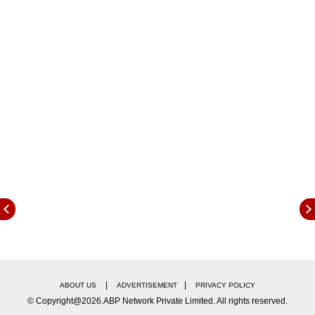
रुपये कॅशबॅकही देण्यात येत आहे.
जिओचा प्लॅन काय आहे
?
जिओचा 799 रुपयांचा प्लॅन आहे
यामध्ये दिवसाला 3GB डेटा आणि अनलिमिटेड व्हॉईस
कॉलिंग, मेसेज
एअरटेलचा प्लॅन काय आहे
?
एअरटेलचा 799 रुपयांचा हा रिव्हाईज प्लॅन आहे
यामध्ये दिवसाला 3.5GB डेटा आणि मोफत व्हॉईस कॉलिंग,
मेसेज
(नोट : रिचार्ज करण्यापूर्वी संबंधित कंपनीच्या वेबसाईट किंवा
अॅपवर जाऊन हा प्लॅन तुमच्यासाठी आहे का, याची खात्री
करुन घ्या)
Tags:
व्होडाफोन
vodafone
आयडिया
offers
एअरटेल
airtel
Reliance Jio
रिलायन्स जिओ
bsnl
बीएसएनएल
|
|
ABOUT US
ADVERTISEMENT
PRIVACY POLICY
© Copyright@2026.ABP Network Private Limited. All rights reserved.