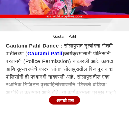
Gautami Patil
Gautami Patil Dance :
सोलापुरात नृत्यांगना गौतमी
पाटीलच्या (
Gautami Patil
)कार्यक्रमासाठी पोलिसांनी
परवानगी (Police Permission) नाकारली आहे. कायदा
आणि सुव्यवस्थेचे कारण सांगत सोलापुरातील विजापूर नाका
पोलिसांनी ही परवानगी नाकारली आहे. सोलापुरातील एका
स्थानिक डिजिटल वृत्तवाहिनीच्यावतीने "डिस्को दांडिया"
आयोजित करण्यात आले होते. या कार्यक्रमाला प्रमुख पाहुणे
म्हणून गौतमी पाटील येणार होती.
आणखी वाचा
मात्र, या काळात नवरात्रमुळे पोलिसांकडील मनुष्यबळ
बंदोबस्तसाठी वापरले जात असल्याने, गौतमीच्या कार्यक्रमात
पोलीस बंदोबस्त देणं शक्य नसल्याने पोलिसांकडून परवानगी