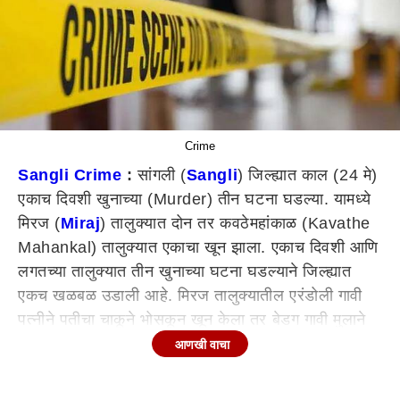
Crime
Sangli Crime
:
सांगली (
Sangli
) जिल्ह्यात काल (24 मे)
एकाच दिवशी खुनाच्या (Murder) तीन घटना घडल्या. यामध्ये
मिरज (
Miraj
) तालुक्यात दोन तर कवठेमहांकाळ (Kavathe
Mahankal) तालुक्यात एकाचा खून झाला. एकाच दिवशी आणि
लगतच्या तालुक्यात तीन खुनाच्या घटना घडल्याने जिल्ह्यात
एकच खळबळ उडाली आहे. मिरज तालुक्यातील एरंडोली गावी
पत्नीने पतीचा चाकूने भोसकून खून केला तर बेडग गावी मुलाने
वडिलांना ट्रॅक्टरखाली चिरडून जीवे मारल्याचा प्रकार घडला.
आणखी वाचा
तर कवठेमहांकाळ तालुक्यातील बिरोबा बनाच्या हॉटेलमध्ये
वेटरनेच किरकोळ कारणातून दुसऱ्या वेटरच्या डोक्यात लाकडी