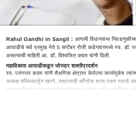
Rahul Gandhi In Sangli :
आगामी विधानसभा निवडणुकीच्य
आघाडीचे सर्व प्रमुख नेते 5 सप्टेंबर रोजी कडेगावरमध्ये स्व. डॉ
असल्याची माहिती आ. डॉ. विश्‍वजित कदम यांनी दिली.
महाविकास आघाडीकडून जोरदार शक्तीप्रदर्शन
स्व. पतंगराव कदम यांनी शैक्षणिक क्षेत्रात केलेल्या कार्यामुळेच त्य
अध्यक्ष मल्लिकार्जुन खरगे, राष्ट्रवादी काँग्रेस शरद पवार गटाचे 
राष्ट्रवादी शरद पवार गटाचे प्रदेशाध्यक्ष जयंत पाटील आदींसह 
निवडणुक प्रचाराचे रणशिंग कडेगावमध्ये फुंकलं जाणार
यावेळी स्व. पतंगराव कदम यांचे मूळ गाव असलेल्या सोनसळ येथे उ
आयोजित करण्यात आला आहे. या मेळाव्यास सुमारे दोन ते अडीच लाख
असल्याने या निमित्ताने निवडणुक प्रचाराचे रणशिंग कडेगावमध्ये 
विश्वजित कदमांचा महायुतीवर हल्लाबोल