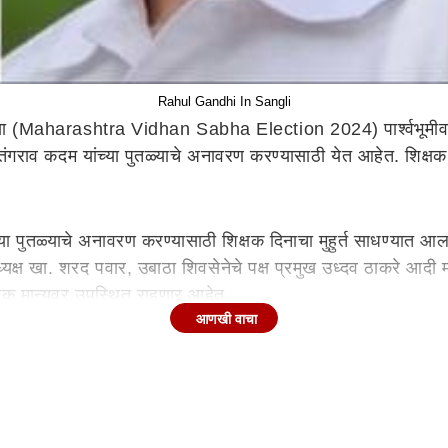
Rahul Gandhi In Sangli
ा (Maharashtra Vidhan Sabha Election 2024) पार्श्‍वभूमीवर लो
. पतंगराव कदम यांच्या पुतळ्याचे अनावरण करण्यासाठी येत आहेत. शिक्
ांच्या पुतळ्याचे अनावरण करण्यासाठी शिक्षक दिनाचा मुहुर्त साधण्यात आला
अध्यक्ष खा. शरद पवार, उबाठा शिवसेनेचे पक्ष प्रमुख उध्दव ठाकरे आदी म
अनेक मान्यवर उपस्थित राहणार आहेत.
आणखी वाचा
भारण्यात आलेल्या पुतळ्याचे अनावरण करण्यात येणार असून यानंतर क
 लोक उपस्थित राहतील असेही ते म्हणाले. विधानसभा निवडणुकीच्या पा
फुंकले जात असल्याचे मानले जात आहे.