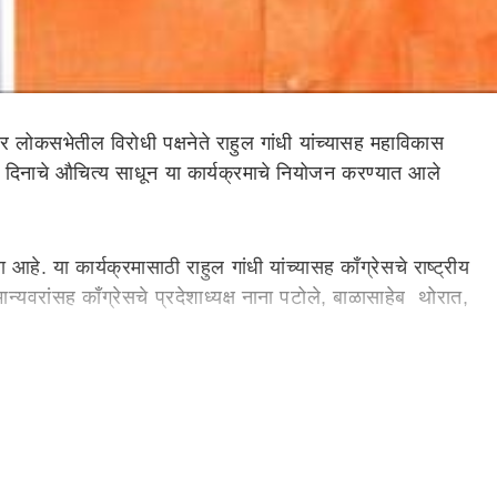
कसभेतील विरोधी पक्षनेते राहुल गांधी यांच्यासह महाविकास
षक दिनाचे औचित्य साधून या कार्यक्रमाचे नियोजन करण्यात आले
 आहे. या कार्यक्रमासाठी राहुल गांधी यांच्यासह काँग्रेसचे राष्ट्रीय
ान्यवरांसह काँग्रेसचे प्रदेशाध्यक्ष नाना पटोले, बाळासाहेब थोरात,
डेगावमधील बयाबाई कदम महाविद्यालयाच्या पटांगणात मेळावा
र्श्‍वभूमीवर महाविकास आघाडीतील प्रमुख नेत्यांची उपस्थिती