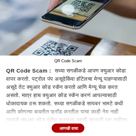
QR Code Scam
QR Code Scam :
सध्या सगळीकडे आपण क्युआर कोडा
वापर करतो. पट्रोल पंप असूदेकिंवा हॉटेलचा मेन्यू पाहण्यासाठी
असूदे तेट क्युआर कोड स्कॅन करतो आणि मेन्यू चेक करत
असतो. मात्र हाच क्युआर कोड स्कॅन करणं आपल्यासाठी
धोकादायक ठरू शकतो. सध्य़ा सगळीकडे सायबर भामटे कधी
आणि कोणत्या बाबतीत फ्रॉड करतील याचा काही नेम नाही
त्यामुळे क्यूआर कोड स्कॅन करताना नक्की काळजी घ्या नाहीतर
तुमची आयुष्यभराची कमाई सायबर भामट्याच्या खिशात जाऊ
आणखी वाचा