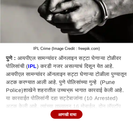
IPL Crime (Image Credit : freepik.com)
पुणे :
आयपीएल सामन्यांवर ऑनलाइन सट्टा घेणाऱ्या टोळीवर
पोलिसांची (
IPL
) करडी नजर असल्याचं दिसून येत आहे.
आयपीएल सामन्यांवर ऑनलाइन सट्टा घेणाऱ्या टोळीला पुण्यातून
अटक करण्यात आली आहे. पुणे पोलिसांच्या गुन्हे (Pune
Police)शाखेने शहरातील उच्चभ्रू भागात कारवाई केली आहे.
या कारवाईत पोलिसांनी दहा सट्टेबाजांना (10 Arrested)
अटक केली आहे. त्यांच्या ताब्यातून 16 मोबाईल, दोन लॅपटॉप
असा सुमारे सव्वादोन लाख रुपयांचा मुद्देमाल जप्त करण्यात आला
आणखी वाचा
आहेय