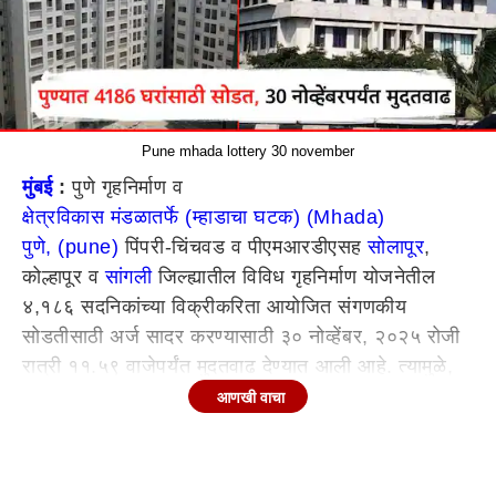
Pune mhada lottery 30 november
मुंबई
:
पुणे गृहनिर्माण व
क्षेत्रविकास मंडळातर्फे (म्हाडाचा घटक) (Mhada)
पुणे, (pune)
पिंपरी-चिंचवड व पीएमआरडीएसह
सोलापूर
,
कोल्हापूर व
सांगली
जिल्ह्यातील विविध गृहनिर्माण योजनेतील
४,१८६ सदनिकांच्या विक्रीकरिता आयोजित संगणकीय
सोडतीसाठी अर्ज सादर करण्यासाठी ३० नोव्हेंबर, २०२५ रोजी
रात्री ११.५९ वाजेपर्यंत मुदतवाढ देण्यात आली आहे. त्यामुळे,
पुणेकरांना किंवा पुण्यात घर घेऊ इच्छिणाऱ्या नागरिकांना आणखी
आणखी वाचा
एक संधी मिळाली आहे.
पुण्यातील ४१८६ सदनिकांसाठी आतापर्यंत १,८२,७८१