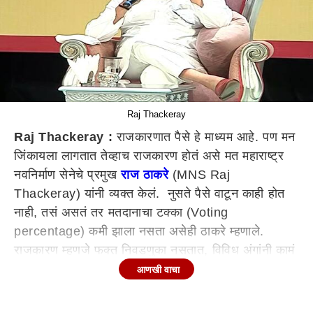
Raj Thackeray
Raj Thackeray :
राजकारणात पैसे हे माध्यम आहे. पण मन
जिंकायला लागतात तेव्हाच राजकारण होतं असे मत महाराष्ट्र
नवनिर्माण सेनेचे प्रमुख
राज ठाकरे
(MNS Raj
Thackeray) यांनी व्यक्त केलं. नुसते पैसे वाटून काही होत
नाही, तसं असतं तर मतदानाचा टक्का (Voting
percentage) कमी झाला नसता असेही ठाकरे म्हणाले.
राजकारण म्हणजे फक्त निवडणुका नसतात, विविध अंगांनी कामं
करता येतात. जोपर्यंत तुमच्या सामाजिक कामांना राजकीय धार
आणखी वाचा
येत नाही, तोपर्यंत सामाजिक काम पुढे जाणार नसल्याचेही राज
ठाकरे म्हणाले. प्रत्येक मूलभूत गरजांशी राजकारण जोडलेलं