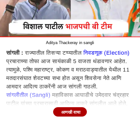
Aditya Thackeray in sangli
सांगली :
राज्यातील तिसऱ्या टप्प्यातील
निवडणूक (Election)
प्रचाराच्या तोफा आज सायंकाळी 5 वाजता थंडावणार आहेत.
त्यामुळे, पश्मि महाराष्ट्र, कोकण व मराठवाड्यातील येथील 11
मतदारसंघात शेवटच्या सभा होत असून शिवसेना नेते आणि
आमदार आदित्य ठाकरेंनी आज सांगली गाठली.
सांगलीतील (Sangli)
महाविकास आघाडीचे उमेदवार चंद्रहार
पाटील यांच्या प्रचारासाठी आदित्य ठाकरे सांगलीत आले होते,
यावेळी काँग्रेसचे आमदार विश्वजीत कदमही व्यासपीठावर होते.
आणखी वाचा
आदित्य ठाकरेंनी (Aditya Thackeray)
भाषणाच्या अगोदर
एबीपी माझााशी संवाद साधला. त्यावेळी, भाषणापूर्वी सुरुवातालीच
विशाल पाटील यांच्यावर जोरदार हल्लाबोल केला. तर, विशाल