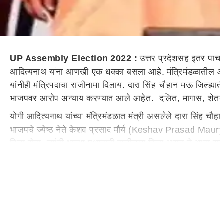
UP Assembly Election 2022 :
उत्तर प्रदेशसह इतर पाच रा
आदित्यनाथ यांना आणखी एक धक्का बसला आहे. मंत्रिमंडळातील आण
यांनीही मंत्रिपदाचा राजीनामा दिलाय. दारा सिंह चौहान मऊ जिल्ह
भाजपवर आरोप अन्याय करण्यात आले आहेत. दलित, मागास, शेतकरी, बेर
योगी आदित्यनाथ यांच्या मंत्रिमंडळात मंत्री असलेले दारा सिंह च
भाजपचे ज्येष्ठ नेते केशव प्रसाद मौर्य (Keshav Prasad Maurya
दिला होता. त्यांनी भाजप पक्षाचाही राजीनामा दिला असून ते आता स
एका नेत्याने राजीनामा दिलाय.
दारा सिंह चौहान (Dara Singh Chauhan) बसपा आणि सपा या पक्षा
सपामध्ये दाखल झाले होते. सपामध्ये घोसी येथून खासदार म्हणून न
मतदार संघात आमदार झाले, त्यांना मंत्रिपदही मिळाले.
उत्तर प्रदेशमध्ये जातीय समीकरणाला महत्वउत्तर प्रदेशच्या निवडणु