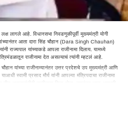
 लक्ष लागले आहे. विधानसभा निवडणुकीपूर्वी मुख्यमंत्री योगी
य यांच्यानंतर आता दारा सिंह चौहान (Dara Singh Chauhan)
ांनी राज्यपाल यांच्याकडे आपला राजीनामा दिलाय. यामध्ये
्रिमंडळातून राजीनामा देत असल्याचं त्यांनी म्हटलं आहे.
हान यांच्या राजीनाम्यानंतर उत्तर प्रदेशचे उप मुख्यमंत्री आणि
आधी स्वामी प्रसाद मौर्य यांनी आपल्या मंत्रिपदाचा राजीनामा
ासोबत तीन आमदारांनीही राजीनामा दिला होता. त्यानंतर आज आणखी
होते, त्यानंतर राज्यसभेतही गेले होते. त्यानंतर बसपा सोडून
भाजपमध्ये प्रवेश केला होता. मऊ जिल्ह्यातील मधुबन येथील
 समाजाचं अनेक मतदारसंघांमध्ये वर्चस्व आहे. तर काही