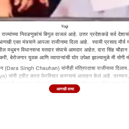
Yogi
ज्यांच्या निवडणुकांचं बिगुल वाजलं आहे. उत्तर प्रदेशकडे सर्व देशाचं
खी एका मंत्र्याने आपला राजीनामा दिला आहे. स्वामी प्रसाद मौर्
्यातील मधुबन विधानसभा मतदार संघाचे आमदार आहेत. दारा सिंह चौहान य
ोजगार युवक आणि व्यापाऱ्यांची घोर उपेक्षा झाल्यामुळे मी योगी मंत
ौहान (Dara Singh Chauhan) यांनीही मंत्रिपदाचा राजीनामा दिलाय. चौ
) यांनी ट्वीट करत फेरविचार करण्याचं आवाहन केलं आहे. दरम्यान, या
माजवादी पक्षामध्ये प्रवेश करणार आहेत. स्वामी प्रसाद मौर्य यांच्य
आणखी वाचा
चे सदस्यही राहिलेले आहेत. बसपामधून विधानपरिषदेचे आमदार राहिले 
िवडूण आले होते. 2014 मध्ये पराभव झाला होता. त्यानंतर 2017 मध्ये 
कांमध्ये
महाराष्ट्र
ाइतकंच जातीय समीकरणांचं महत्व आहे. तिथं ओबीसी