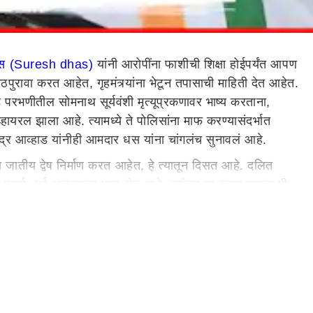
धस (Suresh dhas)
यांनी आरोपींना फाशीची शिक्षा होईपर्यंत आपण
ठपुरावा करत आहेत, गृहमंत्र्यांना भेटून तपासाची माहिती देत आहेत.
परभणीतील सोमनाथ सूर्यवंशी मृत्यूप्रकणावर भाष्य करताना,
्हायरल झाला आहे. त्यामध्ये ते पोलिसांना माफ करण्यासंदर्भात
ंद्र आव्हाड यांनीही आमदार धस यांना चांगलंच सुनावलं आहे.
 जातीय द्वेष निर्माण करत आहेत, हे त्यातून दिसत आहे. दलित
्पर्श, गर्व असल्याचा भास होत आहे. त्यांच्या या दुटप्प पणाचा मी
, पोलिसांनी खून केलाय, कोणीही सुटता कामा नये, असेही वडेट्टीवार
केला.
ू, त्यांना साथ देऊ, असे काँग्रेस नेते विजय वडेट्टीवार यांनी
उभारतील एवढी त्यांची ताकद होती, असे म्हटले होते. त्या अनुषंगाने