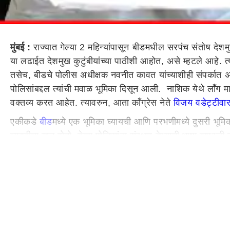
मुंबई :
राज्यात गेल्या 2 महिन्यांपासून बीडमधील सरपंच संतोष दे
या लढाईत देशमुख कुटुंबीयांच्या पाठीशी आहोत, असे म्हटले आहे. त्
तसेच, बीडचे पोलीस अधीक्षक नवनीत कावत यांच्याशीही संपर्कात 
पोलिसांबद्दल त्यांची मवाळ भूमिका दिसून आली. नाशिक येथे लाँग मार
वक्तव्य करत आहेत. त्यावरुन, आता काँग्रेस नेते
विजय वडेट्टीव
एकीकडे
बीड
मध्ये एक भूमिका घ्यायची आणि परभणीमध्ये दुसरी भूमि
व्यक्तीचा खून होतो, तेव्हा पोलिसांना संरक्षण देण्याची भाषा वापरल
निषेध करतो, असे काँग्रेस नेते विजय वडेट्टीवार यांनी म्हटले आह
यांनी म्हटले. तर, सुर्यवंशी मारले गेले आहेत, सुरेश धस यांनी प
पंकजांनी पक्ष काढावा, आम्ही साथ देऊ
मी गोपीनाथ मुंडे साहेब यांच्याबरोबर काम केले आहे, पंकजा ताईंनी
म्हटलं आहे. दरम्यान, पंकजा मुंडे यांनी त्यांचे वडिल दिवंगत नेते गोप
विचारलेल्या प्रश्नाला वडेट्टीवार यांनी उत्तर दिलंय.