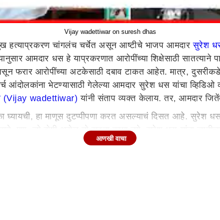
Vijay wadettiwar on suresh dhas
शमुख हत्याप्रकरण चांगलंच चर्चेत असून आष्टीचे भाजप आमदार
सुरेश 
यानुसार आमदार धस हे याप्रकरणात आरोपींच्या शिक्षेसाठी सातत्याने पा
असून फरार आरोपींच्या अटकेसाठी दबाव टाकत आहेत. मात्र, दुसरीकडे 
्च आंदोलकांना भेटण्यासाठी गेलेल्या आमदार सुरेश धस यांचा व्हिडिओ व
ार (Vijay wadettiwar)
यांनी संताप व्यक्त केलाय. तर, आमदार जिते
का घ्यायची, हा माणूस दुटप्पीपणा करत असल्याचं दिसत आहे. सुरेश धस
ी जाते. पण, जो दोषी असेल तो सुटता कामा नये, सुरेश धस यांना जातीचा स
आणखी वाचा
े. परभणीतील सोमनाथ सूर्यवंशी यांच्या मृत्यूला पोलीस जबाबदार आहेत
ांघरून घालू नये, अशा शब्दात आमदार धस यांच्यावरही जोरदार हल्लाबोल 
 पुढाकार घ्यावा आणि स्वंतत्र पक्ष काढावा. आम्ही ओबीसी चळवळ काम कर
ीनाथ मुंडे यांच्या सामर्थ्याबद्दल बोलताना, गोपीनाथ मुंडे स्वतंत्र पक्ष 