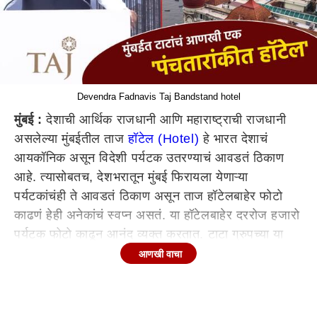
Devendra Fadnavis Taj Bandstand hotel
मुंबई :
देशाची आर्थिक राजधानी आणि महाराष्ट्राची राजधानी
असलेल्या मुंबईतील ताज
हॉटेल (Hotel)
हे भारत देशाचं
आयकॉनिक असून विदेशी पर्यटक उतरण्याचं आवडतं ठिकाण
आहे. त्यासोबतच, देशभरातून मुंबई फिरायला येणाऱ्या
पर्यटकांचंही ते आवडतं ठिकाण असून ताज हॉटेलबाहेर फोटो
काढणं हेही अनेकांचं स्वप्न असतं. या हॉटेलबाहेर दररोज हजारो
पर्यटक फोटो काढून आनंद व्यक्त करतात. टाटा ग्रुपच्या या
हॉटेलबद्दल प्रत्येक भारतीयला आपुलकीचा भावना आहे, त्यातच
आणखी वाचा
उद्योगपती रतन टाटा यांच्या मालकीचं ते हॉटेल असल्याने तोही
वेगळाच जिव्हाळा भारतीयांना या हॉटेलबाबत आहे. आता
मुंबईची (Mumbai)
शान असलेल्या ताज हॉटेलं आणखी एक