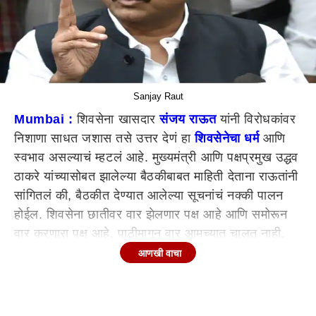
Sanjay Raut
Mumbai :
शिवसेना खासदार
संजय राऊत
यांनी विरोधकांवर
निशाणा साधत जशास तसे उत्तर देणं हा
शिवसेनेचा धर्म
आणि
स्वभाव असल्याचं म्हटलं आहे. मुख्यमंत्री आणि पक्षप्रमुख उद्धव
ठाकरे यांच्यासोबत झालेल्या बैठकीबाबत माहिती देताना राऊतांनी
सांगितलं की, बैठकीत देण्यात आलेल्या सूचनांचं नक्की पालन
होईल. शिवसेना छातीवर वार झेलणार पक्ष आहे आणि समोरून
वार करणारा पक्ष आहे. पाठीमागून वार आमच्यात चालत नाही.
बैठकीत ज्या सूचना दिल्या आहे त्यांचं नकीच पालन होणार आहे,
आणखी वाचा
असं राऊतांनी म्हटलं आहे.
राऊतांनी सांगितलं की, 'काही राजकीय पक्ष महाराष्ट्रातील