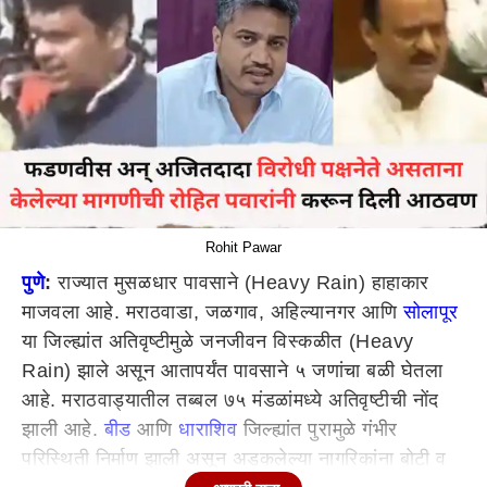
Rohit Pawar
पुणे
:
राज्यात मुसळधार पावसाने (Heavy Rain) हाहाकार
माजवला आहे. मराठवाडा, जळगाव, अहिल्यानगर आणि
सोलापूर
या जिल्ह्यांत अतिवृष्टीमुळे जनजीवन विस्कळीत (Heavy
Rain) झाले असून आतापर्यंत पावसाने ५ जणांचा बळी घेतला
आहे. मराठवाड्यातील तब्बल ७५ मंडळांमध्ये अतिवृष्टीची नोंद
झाली आहे.
बीड
आणि
धाराशिव
जिल्ह्यांत पुरामुळे गंभीर
परिस्थिती निर्माण झाली असून अडकलेल्या नागरिकांना बोटी व