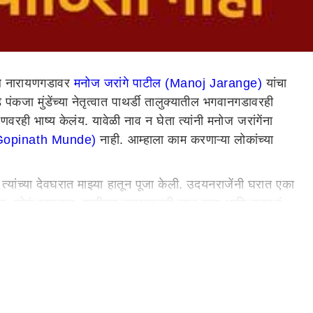
ील नारायणगडावर
मनोज जरांगे पाटील (Manoj Jarange)
यांचा
 पंकजा मुंडेंच्या नेतृत्वात पाथर्डी तालुक्यातील भगवानगडावरही
रही भाष्य केलंय. यावेळी नाव न घेता त्यांनी मनोज जरांगेंना
ी (Gopinath Munde)
नाही. आम्हाला काम करणाऱ्या लोकांच्या
ी त्यांच्या देवघरात माझ्या हातून पूजा केली. उदयनराजेंनी घरात एका
तर, लोकं म्हणतात, गाडीच्या ड्रायव्हरची जात काय आणि उडवलं
 घडविण्यासाठी आम्ही आमच्या आयुष्यातील वर्षे खर्च केली
 लोकांच्या पाठीशी उभं राहायचंय, जातीवर स्वार होणाऱ्यांच्या
याचं नाव घेऊन फाईल आणली की ते म्हणतात, ताई आपला जवळचा आहे,
 भाष्य केलंय.