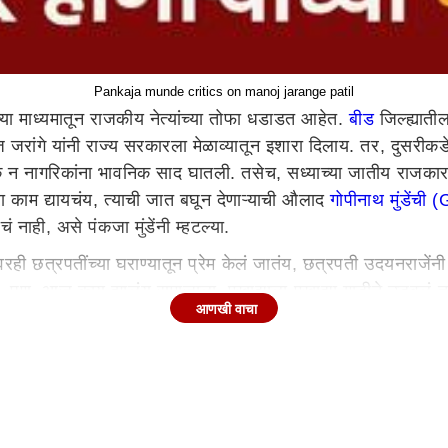
Pankaja munde critics on manoj jarange patil
्या माध्यमातून राजकीय नेत्यांच्या तोफा धडाडत आहेत.
बीड
जिल्ह्यात
ोज जरांगे यांनी राज्य सरकारला मेळाव्यातून इशारा दिलाय. तर, दुसरीकडे
विक न नागरिकांना भावनिक साद घातली. तसेच, सध्याच्या जातीय राजकारणव
ला काम द्यायचंय, त्याची जात बघून देणाऱ्याची औलाद
गोपीनाथ मुंडेंच
ं नाही, असे पंकजा मुंडेंनी म्हटल्या.
्यावरही छत्रपतींच्या घराण्यातून प्रेम केलं जातंय, छत्रपती उदयनराजेंन
ोता. पण, आज काय झालंय समाजाला, एखाद्याला एखाद्या गाडीने उडवलं 
आणखी वाचा
िचारतात त्या नराधमाची जात काय आणि मुलीची जात काय, हा असा समाज
त बघून देणाऱ्याची औलाद गोपीनाथ मुंडेंची नाही. आम्हाला काम करणाऱ्या
यांना टोला लगावला. मला या देशात आणि राज्यात एखाद्यानं अधिकाऱ्
ा पाहुणा?, असे म्हणत पंकजा मुंडेंनी सध्याच्या जातीय राजकारणावर