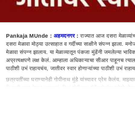
Pankaja MUnde :
अहमदनगर
:
राज्यात आज दसरा मेळाव्यांच
दसरा मेळावा मोठ्या उत्साहात व गर्दीच्या साक्षीने संपन्न झाला. मन
मेळावा संपन्न झालाय. या मेळाव्यातून पंकजा मुंडेंनी जमलेल्या भा
अप्रत्यक्षपणे लक्ष केलं. आम्हाला अधिकाऱ्याचा सीआर पाहूनच त्या
पाठीशी उभं राहायचंय, जातीवर स्वार होणाऱ्यांच्या पाठीशी उभं राहायच
छत्रपतींच्या घराण्यानेही गोपीनाथ मुंडे यांच्यावर प्रेम केलंय. माझ
ठिकाणी मला नेऊन दाखवलं, तिथं गोपीनाथ मुंडेंसाहेबांचा फोटो ह
त्याची जात काय. आज एखाद्या मुलीवर अत्याचार झाला, तर लोक व
नाहीत.
आम्हाला अधिकाऱ्याचा सीआर पाहूनच त्याला काम द्यायचंय, त्याची जा
पाठीशी उभं राहायचं नाही, असे म्हणत नाव न घेता मनोज जरांगे 
आपला पाहुणा आहे. पण, त्याच्यावर विनयभंगाची केस असेल तर कसल