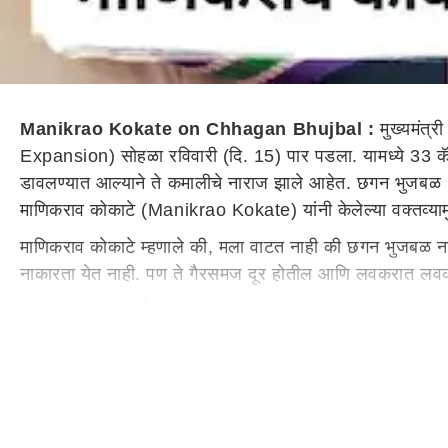
Manikrao Kokate on Chhagan Bhujbal :
मुख्यमंत्र
Expansion) सोहळा रविवारी (दि. 15) पार पडला. यामध्ये 33 कॅबिने
डावलण्यात आल्याने ते कमालीचे नाराज झाले आहेत. छगन भुजबळ 
माणिकराव कोकाटे (Manikrao Kokate) यांनी केलेल्या वक्तव्यामुळ
माणिकराव कोकाटे म्हणाले की, मला वाटत नाही की छगन भुजबळ नारा
नाकारता येत नाही. पण ते गैरसमज दूर होतील आणि लवकरात लवकर
अजित पवारांना टार्गेट करण्याची आवश्यकता नाही
छगन भुजबळ यांनी अजित पवार, प्रफुल्ल पटेल आणि सुनील तटकरे हे 
यांनी टार्गेट केले. याबाबत विचारले असता माणिकराव कोकाटे म्हणा
समाजाच्या लोकांना त्यांनी न्याय दिला आहे. ज्या ओबीसी समाजाची
समाजावर अन्याय झाला असे म्हणता येणार नाही. अजित पवारांनी अति
काही चुकीचे केलेले नाही, असे माझे मत आहे. छगन भुजबळ यांचा का