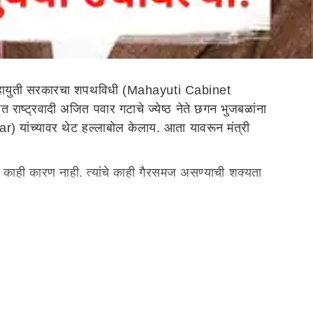
महायुती सरकारचा शपथविधी (Mahayuti Cabinet
 राष्ट्रवादी अजित पवार गटाचे ज्येष्ठ नेते छगन भुजबळांना
 यांच्यावर थेट हल्लाबोल केलाय. आता यावरून मंत्री
 काही कारण नाही. त्यांचे काही गैरसमज असण्याची शक्यता
 शून्य स्थान आहे, असे म्हटले. तसेच अजित पवारांना छगन भुजबळ
ी. अजित पवारांनी सर्वसमावेशक निर्णय घेतलेला आहे. सर्व
 स्थान मिळाले आहे. तर 16 लोक मराठा समाजाचे आहेत. त्यामुळे
आली आहे. दादांनी हे जाणीवपूर्वक करणे आवश्यक होते. त्यांनी
ले.