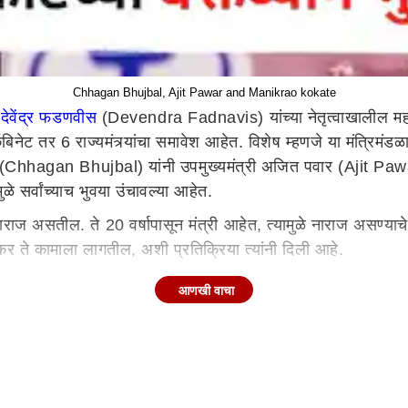
Chhagan Bhujbal, Ajit Pawar and Manikrao kokate
ी
देवेंद्र फडणवीस
(Devendra Fadnavis) यांच्या नेतृत्वाखालील 
ट तर 6 राज्यमंत्र्यांचा समावेश आहेत. विशेष म्हणजे या मंत्रिमंडळात
(Chhagan Bhujbal) यांनी उपमुख्यमंत्री अजित पवार (Ajit Pawar)
े सर्वांच्याच भुवया उंचावल्या आहेत.
ज असतील. ते 20 वर्षापासून मंत्री आहेत, त्यामुळे नाराज असण्याचे
 ते कामाला लागतील, अशी प्रतिक्रिया त्यांनी दिली आहे.
आणखी वाचा
तिघेच पक्षाचा निर्णय घेतात. आम्हाला पक्षाच्या निर्णय प्रक्रियेत
ले की, ते चुकीचे आहे. अजित पवारांना टार्गेट करण्याची आवश्यकता नाह
 आपण चर्चा करतो त्या ओबीसी समाजाज्याच्या 17 नेत्यांना मंत्रिमंडळ
शय योग्य केला आहे. अनेक नवीन लोकांना मंत्रिमंडळात संधी देण्यात 
हीतरी गैरसमज होत असेल तर त्यांनी तो दूर करावा, असे त्यांनी म्हट