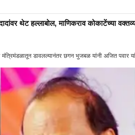
थेट हल्लाबोल, माणिकराव कोकाटेंच्या वक्तव्यानं 
्रिमंडळातून डावलल्यानंतर छगन भुजबळ यांनी अजित पवार यांच