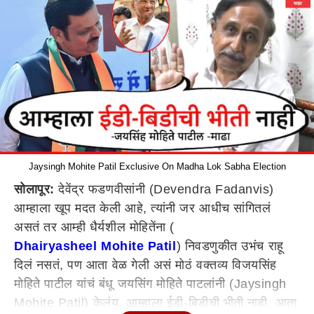
Jaysingh Mohite Patil Exclusive On Madha Lok Sabha Election
सोलापूर:
देवेंद्र फडणवीसांनी (Devendra Fadanvis)
आम्हाला खूप मदत केली आहे, त्यांनी जर आधीच सांगितलं
असतं तर आम्ही धैर्यशील मोहितेंना (
Dhairyasheel Mohite Patil
) निवडणुकीत उभंच राहू
दिलं नसतं, पण आता वेळ गेली असं मोठं वक्तव्य विजयसिंह
मोहिते पाटील यांचं बंधू जयसिंग मोहिते पाटलांनी (Jaysingh
Mohite Patil) केलंय. आम्हाला ईडी-बिडीची भीती नाही, आता