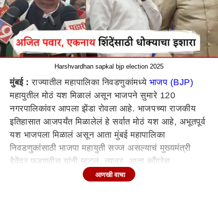
Harshvardhan sapkal bjp election 2025
मुंबई :
राज्यातील महापालिका निवडणुकांमध्ये
भाजप (BJP)
महायुतील मोठं यश मिळालं असून भाजपने सुमारे 120
नगरपालिकांवर आपला झेंडा रोवला आहे. भाजपच्या राजकीय
इतिहासात आजपर्यंत मिळालेलं हे सर्वात मोठं यश आहे, अभूतपूर्व
यश भाजपला मिळालं असून आता मुंबई महापालिका
निवडणुकांसाठी भाजपा महायुती सज्ज असल्याचं मुख्यमंत्री
देवेंद्र फडणवीस यांनी म्हटलं. त्यावर, आता काँग्रेस
प्रदेशाध्यक्ष
हर्षवर्धन सपकाळ (Harshwardhan sapkal)
आणखी वाचा
यांनी प्रखर शब्दात टीका केली असून
देवेंद्र फडणवीस (Devendra Fadnavis)
हे जल्लाद
असल्याचं त्यांनी म्हटलं. जे पाशवी बहुमत भाजपला मिळाला