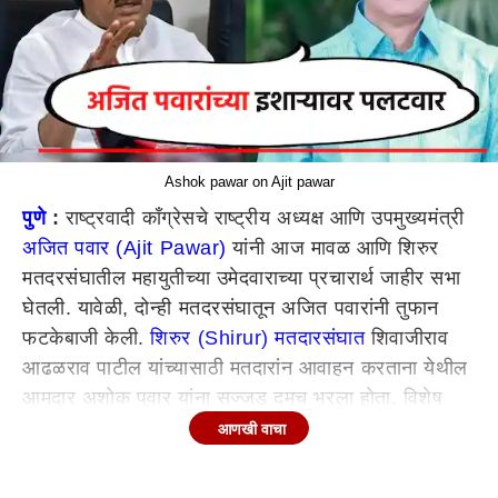
Ashok pawar on Ajit pawar
पुणे
:
राष्ट्रवादी काँग्रेसचे राष्ट्रीय अध्यक्ष आणि उपमुख्यमंत्री
अजित पवार (Ajit Pawar)
यांनी आज मावळ आणि शिरुर
मतदरसंघातील महायुतीच्या उमेदवाराच्या प्रचारार्थ जाहीर सभा
घेतली. यावेळी, दोन्ही मतदरसंघातून अजित पवारांनी तुफान
फटकेबाजी केली.
शिरुर (Shirur) मतदारसंघात
शिवाजीराव
आढळराव पाटील यांच्यासाठी मतदारांन आवाहन करताना येथील
आमदार अशोक पवार यांना सज्जड दमच भरला होता. विशेष
म्हणजे यापूर्वी अशाचप्रकारे त्यांनी माजी मंत्री विजय शिवतारेंन
आणखी वाचा
दम भरला होता. पठ्ठ्या तू आमदार कसा होतो तेच बघतो असे
म्हणत
अशोक पवार (Ashok Pawar)
यांना शिरुरच्या सभेतून