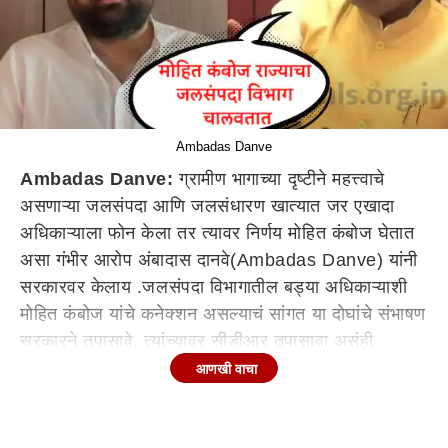
Ambadas Danve
Ambadas Danve:
ग्रामीण भागाच्या दृष्टीने महत्त्वाचे
असणाऱ्या जलसंपदा आणि जलसंधारण खात्यात जर एखादा
अधिकाऱ्याला फोन केला तर त्यावर निर्णय मोहित कंबोज घेतात
असा गंभीर आरोप अंबादास दानवे(Ambadas Danve) यांनी
सरकारवर केलाय .जलसंपदा विभागातील बड्या अधिकाऱ्याशी
मोहित कंबोज यांचे कनेक्शन असल्याचं सांगत या दोघांचे संभाषण
सरकारने तपासावे, त्यांच्यावर सीडीआर तपासावा असंही
अंबादास दानवे म्हणाले. दीपक कपूर(Deepak Kapoor)
आणखी वाचा
नावाचे अधिकारी मोहित कंभोजांना विचारल्याशिवाय पाणीही पीत
नाहीत .मोहित कंभोजांना विचारल्याशिवाय जलसंपदा विभागाचे