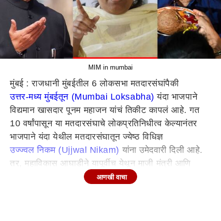
MIM in mumbai
मुंबई : राजधानी मुंबईतील 6 लोकसभा मतदारसंघांपैकी
उत्तर-मध्य मुंबईतून (Mumbai Loksabha)
यंदा भाजपाने
विद्यमान खासदार पूनम महाजन यांचं तिकीट कापलं आहे. गत
10 वर्षांपासून या मतदारसंघाचे लोकप्रतिनिधीत्व केल्यानंतर
भाजपाने यंदा येथील मतदारसंघातून ज्येष्ठ विधिज्ञ
उज्ज्वल निकम (Ujjwal Nikam)
यांना उमेदवारी दिली आहे.
तर, महाविकास आघाडीने यापूर्वीच येथून माजी मंत्री आणि
काँग्रेस नेत्या वर्षा गायकवाड यांची उमेदवारी जाहीर केली होती.
आणखी वाचा
त्यामुळे, मुंबई उत्तर-मध्य मतदारसंघात महाविकास आघाडी व
महायुतीमध्ये फाईट होत आहे. त्यातच, आता येथील मतदारसंघात
नवीन ट्विस्ट पाहायला मिळत आहे. कारण, उत्तर-मध्य मुंबई