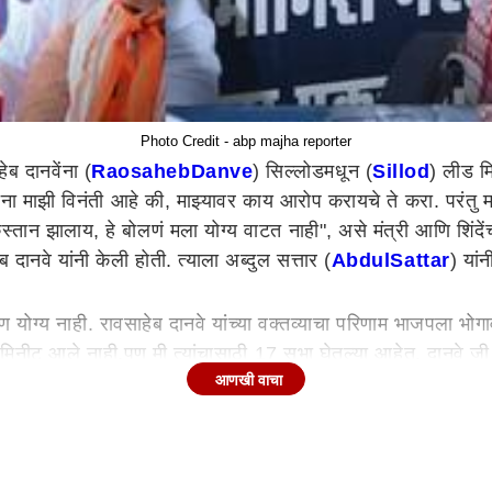
Photo Credit - abp majha reporter
ेब दानवेंना (
Raosaheb
Danve
) सिल्लोडमधून (
Sillod
) लीड मि
ंना माझी विनंती आहे की, माझ्यावर काय आरोप करायचे ते करा. परंतु मा
तान झालाय, हे बोलणं मला योग्य वाटत नाही", असे मंत्री आणि शिंदेंच्य
ानवे यांनी केली होती. त्याला अब्दुल सत्तार (
Abdul
Sattar
) यांन
ण योग्य नाही. रावसाहेब दानवे यांच्या वक्तव्याचा परिणाम भाजपला 
 1 मिनीट आले नाही,पण मी त्यांचासाठी 17 सभा घेतल्या आहेत. दानवे जी
आणखी वाचा
े वर्षे निवडून आल्यावर त्यांना सिल्लोड पाकिस्तान वाटला नाही, असंही 
न हात करायला तयार
ांगे यांच्या आंदोलन परिणाम असून, माझ्या खांद्यावर जबाबदारी टाकत
न नाही, पण त्यांच्या मते मी दोस्त राहिलो नाही. मला कुणासोबत लढावे