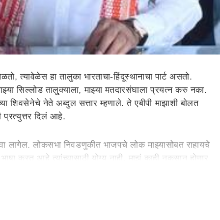
ळतो, त्यावेळेस हा तालुका भारताचा-हिंदूस्थानाचा पार्ट असतो.
झ्या सिल्लोड तालु्क्याला, माझ्या मतदारसंघाला प्रयत्न करु नका.
ा शिवसेनेचे नेते अब्दुल सत्तार म्हणाले. ते एबीपी माझाशी बोलत
ी प्रत्युत्तर दिलं आहे.
भोगावा लागेल. लोकसभा निवडणुकीत भाजपचे लोक माझ्यासोबत राहायचे
 भाषा करत आहे त्यांच्यासाठी योग्य नाही, माझं काही नुकसान होणार
अब्दुल सत्तार यांनी म्हटलंय.
 आहे. जर पाकिस्तान म्हणत असतील तर माझ्या घरी कसे येत होते.
 लागेल, गेल्यावेळी माझ्या विरोधात उमेदवार उभा केला त्याचे