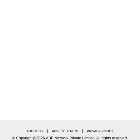
|
|
ABOUT US
ADVERTISEMENT
PRIVACY POLICY
्यातील एक खासदार चुकीची प्रवृत्ती असलेल्या व्यक्तीच्या घरी 
© Copyright@2026.ABP Network Private Limited. All rights reserved.