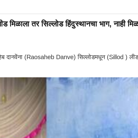
ा तर सिल्लोड हिंदुस्थानचा भाग, नाही मिळाला क
नवेंना (Raosaheb Danve) सिल्लोडमधून (Sillod ) लीड मिळतो