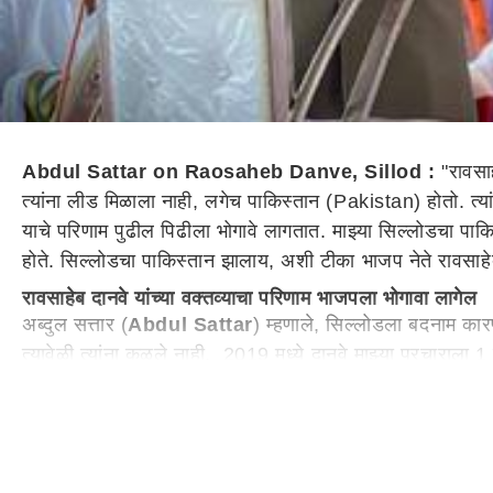
Abdul Sattar on Raosaheb Danve, Sillod :
"रावसाह
त्यांना लीड मिळाला नाही, लगेच पाकिस्तान (Pakistan) होतो. त्या
याचे परिणाम पुढील पिढीला भोगावे लागतात. माझ्या सिल्लोडचा पाकिस्
होते. सिल्लोडचा पाकिस्तान झालाय, अशी टीका भाजप नेते रावसाहेब द
रावसाहेब दानवे यांच्या वक्तव्याचा परिणाम भाजपला भोगावा लागेल
अब्दुल सत्तार (
Abdul Sattar
) म्हणाले, सिल्लोडला बदनाम कार
त्यावेळी त्यांना कळले नाही. 2019 मध्ये दानवे माझ्या प्रचाराला
नाही. त्यांच्या अशा वक्तव्याने हिंदू लोकांना काय वाटत असेल? एवढ
इच्छा असेल तर त्यांनी निवडणूक लढावी, मी कुणासोबत देखील दो
पुढे बोलताना अब्दुल सत्तार (
Abdul Sattar
) म्हणाले, मनोज जर
लीड मिळाली तर ठीक अन्यथा पाकिस्तान होते. दानवे माझे काही दुष्म