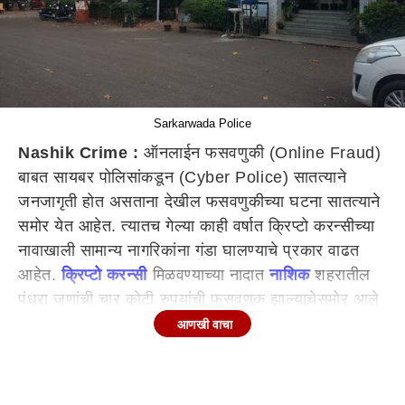
Sarkarwada Police
Nashik Crime :
ऑनलाईन फसवणुकी (Online Fraud)
बाबत सायबर पोलिसांकडून (Cyber Police) सातत्याने
जनजागृती होत असताना देखील फसवणुकीच्या घटना सातत्याने
समोर येत आहेत. त्यातच गेल्या काही वर्षात क्रिप्टो करन्सीच्या
नावाखाली सामान्य नागरिकांना गंडा घालण्याचे प्रकार वाढत
आहेत.
क्रिप्टो करन्सी
मिळवण्याच्या नादात
नाशिक
शहरातील
पंधरा जणांची चार कोटी रुपयांची फसवणूक झाल्याचेसमोर आले
आहे.
आणखी वाचा
फेक वेबसाईट आणि अँपच्या माध्यमातून देशभरात
फसवणुकी
चे
पेव फुटले आहेत. यात सामान्य नागरिकांसह सुशिक्षित तरुण