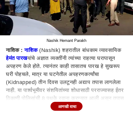
Nashik Hemant Parakh
नाशिक :
नाशिक
(Nashik) शहरातील बांधकाम व्यावसायिक
हेमंत पारख
यांचे अज्ञात व्यक्तींनी त्यांच्या राहत्या घरापासून
अपहरण केले होते. त्यानंतर काही तासातच पारख हे सुखरूप
घरी पोहचले, मात्र या घटनेतील अपहरणकर्त्यांचा
(Kidnapped) तीन दिवस उलटूनही अद्याप तपास लागलेला
नाही. या पार्श्वभूमीवर संशयितांच्या शोधासाठी परराज्यासह ईतर
ठिकाणी पोलिसांची 8 पथके रवाना करण्यात आली असून तपास
प्रगतीपथावर असल्याचं पोलिसांकडून (Nasik Police)
आणखी वाचा
सांगण्यात आलं आहे.
बांधकाम व्यावसायिक हेमंत पारख
(Hemant Parakh) यांचे