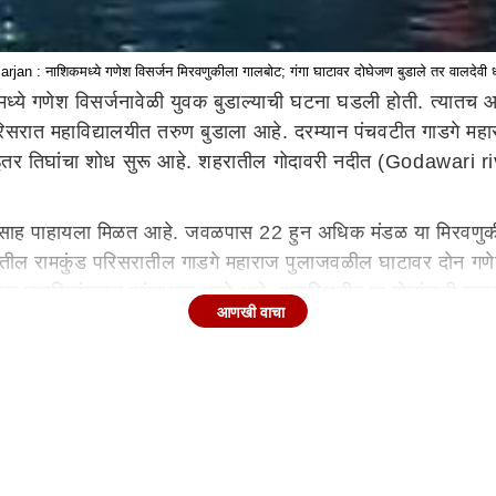
n : नाशिकमध्ये गणेश विसर्जन मिरवणुकीला गालबोट; गंगा घाटावर दोघेजण बुडाले तर वालदेवी धरणा
ध्ये गणेश विसर्जनावेळी युवक बुडाल्याची घटना घडली होती. त्यात
रिसरात महाविद्यालयीत तरुण बुडाला आहे. दरम्यान पंचवटीत गाडगे महा
ून इतर तिघांचा शोध सुरू आहे. शहरातील गोदावरी नदीत (Godawari 
त्साह पाहायला मिळत आहे. जवळपास 22 हुन अधिक मंडळ या मिरवणु
तील रामकुंड परिसरातील गाडगे महाराज पुलाजवळील घाटावर दोन गणे
थानिक नागरिकांकडून सांगण्यात आले आहे. सद्यस्थितीत या दोघांचाही ब
आणखी वाचा
 आहे. वालदेवी परिसरात मित्रांसोबत गेलेल्या दोन युवकांचा धरणात ब
ाशिक जिल्हा रुग्णालयात दाखल करण्यात आले आहेत . विशेष म्हणजे य
्जनासाठी दाखल झाले होते आणि अशातच हा अनुचित प्रकार घडल्याचे 
रवणुकीतील मानाचा गणपती असलेल्या महापालिकेचा गणपती थोड्याच वे