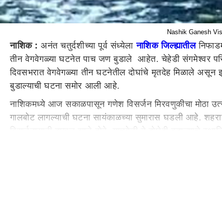
Nashik Ganesh Visarja
नाशिक :
अनंत चतुर्दशीच्या पूर्व संध्येला
नाशिक जिल्ह्यातील
निफाडम
तीन वेगवेगळ्या घटनेत पाच जण बुडाले आहेत. चेहेडी संगमेश्वर प
दिवसभरात वेगवेगळ्या तीन घटनेतील दोघांचे मृतदेह मिळाले अस
बुडाल्याची घटना समोर आली आहे.
नाशिकमध्ये आज सकाळपासून गणेश विसर्जन मिरवणुकीचा मोठा उ
गालबोट लागल्याची घटना सायंकाळच्या सुमारास घडली आहे. शहरा
विसर्जनासाठी दाखल झाले होते. याचवेळी ते दोघेही बुडाल्याचे स्
मिळत आहे.
तर दुसरी घटना इगतपुरी तालुक्यातील वालदेवी धरणात परिसरात घडली
शोधण्यात पोलिसांना यश आले असून पुढील कार्यवाहीसाठी मृतदेह न
करण्यात आला होता. तरीदेखील मोठ्या संख्येने गणेश भक्त विसर
नाशिकमधील मिरवणूक मध्यरात्रीपर्यंत जाण्याची शक्यता
नाशिकमधील गणेश विसर्जन मिरवणूक अजूनही सुरू असून अद्याप मि