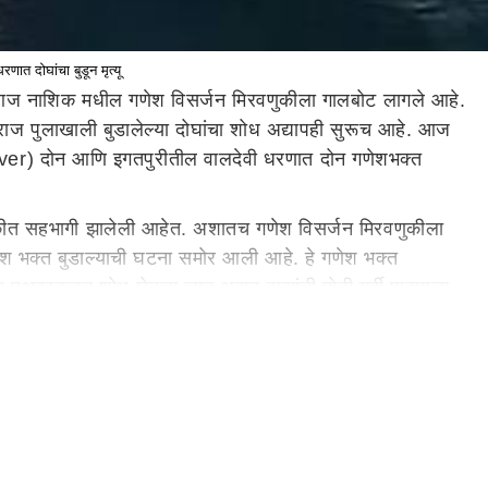
त दोघांचा बुडून मृत्यू
च आज नाशिक मधील गणेश विसर्जन मिरवणुकीला गालबोट लागले आहे.
राज पुलाखाली बुडालेल्या दोघांचा शोध अद्यापही सुरूच आहे. आज
river) दोन आणि इगतपुरीतील वालदेवी धरणात दोन गणेशभक्त
कीत सहभागी झालेली आहेत. अशातच गणेश विसर्जन मिरवणुकीला
श भक्त बुडाल्याची घटना समोर आली आहे. हे गणेश भक्त
चाव पथकाकडून शोध घेतला जात असून बघ्यांची मोठी गर्दी पाहायला
ुडून मृत्यू झाल्याची घटना समोर आली आहे. या दोघांचेही मृतदेह
ंदा वालदेवी धरण परिसरात विसर्जनासाठी नागरिकांना मज्जाव
समोर आले आहे.
ळात विसर्जनासाठी गोदागाठावर दाखल होणार आहे. त्यामुळे