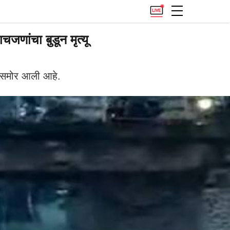
ांचा बु़डून मृत्यू
ना समोर आली आहे.