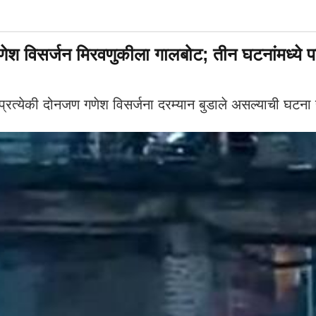
सर्जन मिरवणुकीला गालबोट; तीन घटनांमध्ये पाचजण
 प्रत्येकी दोनजण गणेश विसर्जना दरम्यान बुडाले असल्याची घट